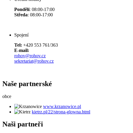
Pondělí
: 08:00-17:00
Středa
: 08:00-17:00
Spojení
Tel:
+420 553 761/363
E-mail:
rohov@rohov.cz
sekretariat@rohov.cz
Naše partnerské
obce
www.krzanowice.pl
kietrz.pl/22/strona-glowna.html
Naši partneři