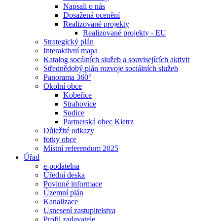
Napsali o nás
Dosažená ocenění
Realizované projekty
Realizované projekty - EU
Strategický plán
Interaktivní mapa
Katalog socálních služeb a souvisejících aktivit
Střednědobý plán rozvoje sociálních služeb
Panorama 360°
Okolní obce
Kobeřice
Strahovice
Sudice
Partnerská obec Kietrz
Důležité odkazy
fotky obce
Místní referendum 2025
Úřad
e-podatelna
Úřední deska
Povinné informace
Územní plán
Kanalizace
Usnesení zastupitelstva
Profil zadavatele