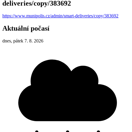
deliveries/copy/383692
https://www.munipolis.cz/admin/smart-deliveries/copy/383692
Aktuální počasí
dnes, pátek 7. 8. 2026