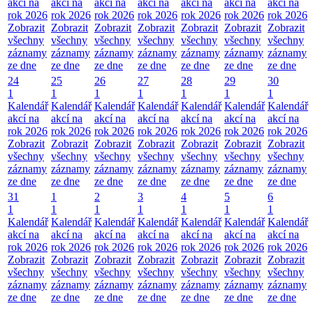
akcí na
akcí na
akcí na
akcí na
akcí na
akcí na
akcí na
rok 2026
rok 2026
rok 2026
rok 2026
rok 2026
rok 2026
rok 2026
Zobrazit
Zobrazit
Zobrazit
Zobrazit
Zobrazit
Zobrazit
Zobrazit
všechny
všechny
všechny
všechny
všechny
všechny
všechny
záznamy
záznamy
záznamy
záznamy
záznamy
záznamy
záznamy
ze dne
ze dne
ze dne
ze dne
ze dne
ze dne
ze dne
24
25
26
27
28
29
30
1
1
1
1
1
1
1
Kalendář
Kalendář
Kalendář
Kalendář
Kalendář
Kalendář
Kalendář
akcí na
akcí na
akcí na
akcí na
akcí na
akcí na
akcí na
rok 2026
rok 2026
rok 2026
rok 2026
rok 2026
rok 2026
rok 2026
Zobrazit
Zobrazit
Zobrazit
Zobrazit
Zobrazit
Zobrazit
Zobrazit
všechny
všechny
všechny
všechny
všechny
všechny
všechny
záznamy
záznamy
záznamy
záznamy
záznamy
záznamy
záznamy
ze dne
ze dne
ze dne
ze dne
ze dne
ze dne
ze dne
31
1
2
3
4
5
6
1
1
1
1
1
1
1
Kalendář
Kalendář
Kalendář
Kalendář
Kalendář
Kalendář
Kalendář
akcí na
akcí na
akcí na
akcí na
akcí na
akcí na
akcí na
rok 2026
rok 2026
rok 2026
rok 2026
rok 2026
rok 2026
rok 2026
Zobrazit
Zobrazit
Zobrazit
Zobrazit
Zobrazit
Zobrazit
Zobrazit
všechny
všechny
všechny
všechny
všechny
všechny
všechny
záznamy
záznamy
záznamy
záznamy
záznamy
záznamy
záznamy
ze dne
ze dne
ze dne
ze dne
ze dne
ze dne
ze dne