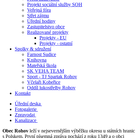
Projekt sociální služby SOH
Veřejná fóra
Střet zájmu
Úřední hodiny
Zastupitelstvo obce
Realizované projekty
Projekty - EU
Projekty - ostatní
Spolky & sdružení
Farnost Sudice
Knihovna
Mateřská škola
SK VEHA TEAM
Sport - TJ Spartak Rohov
Včelaři Kobeřice
Oddíl lukostřelby Rohov
Kontakt
Úřední deska
Fotogalerie
Zpravodaj
Kanalizace
Obec Rohov
leží v nejsevernějším výběžku okresu u státních hranic
s Polskem. První písemná zpráva pochází z roku 1349 a o obci