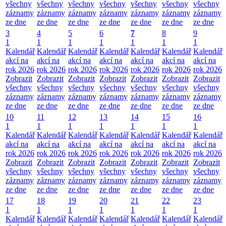
všechny
všechny
všechny
všechny
všechny
všechny
všechny
záznamy
záznamy
záznamy
záznamy
záznamy
záznamy
záznamy
ze dne
ze dne
ze dne
ze dne
ze dne
ze dne
ze dne
3
4
5
6
7
8
9
1
1
1
1
1
1
1
Kalendář
Kalendář
Kalendář
Kalendář
Kalendář
Kalendář
Kalendář
akcí na
akcí na
akcí na
akcí na
akcí na
akcí na
akcí na
rok 2026
rok 2026
rok 2026
rok 2026
rok 2026
rok 2026
rok 2026
Zobrazit
Zobrazit
Zobrazit
Zobrazit
Zobrazit
Zobrazit
Zobrazit
všechny
všechny
všechny
všechny
všechny
všechny
všechny
záznamy
záznamy
záznamy
záznamy
záznamy
záznamy
záznamy
ze dne
ze dne
ze dne
ze dne
ze dne
ze dne
ze dne
10
11
12
13
14
15
16
1
1
1
1
1
1
1
Kalendář
Kalendář
Kalendář
Kalendář
Kalendář
Kalendář
Kalendář
akcí na
akcí na
akcí na
akcí na
akcí na
akcí na
akcí na
rok 2026
rok 2026
rok 2026
rok 2026
rok 2026
rok 2026
rok 2026
Zobrazit
Zobrazit
Zobrazit
Zobrazit
Zobrazit
Zobrazit
Zobrazit
všechny
všechny
všechny
všechny
všechny
všechny
všechny
záznamy
záznamy
záznamy
záznamy
záznamy
záznamy
záznamy
ze dne
ze dne
ze dne
ze dne
ze dne
ze dne
ze dne
17
18
19
20
21
22
23
1
1
1
1
1
1
1
Kalendář
Kalendář
Kalendář
Kalendář
Kalendář
Kalendář
Kalendář