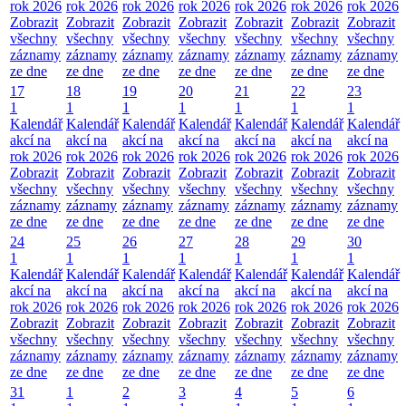
rok 2026
rok 2026
rok 2026
rok 2026
rok 2026
rok 2026
rok 2026
Zobrazit
Zobrazit
Zobrazit
Zobrazit
Zobrazit
Zobrazit
Zobrazit
všechny
všechny
všechny
všechny
všechny
všechny
všechny
záznamy
záznamy
záznamy
záznamy
záznamy
záznamy
záznamy
ze dne
ze dne
ze dne
ze dne
ze dne
ze dne
ze dne
17
18
19
20
21
22
23
1
1
1
1
1
1
1
Kalendář
Kalendář
Kalendář
Kalendář
Kalendář
Kalendář
Kalendář
akcí na
akcí na
akcí na
akcí na
akcí na
akcí na
akcí na
rok 2026
rok 2026
rok 2026
rok 2026
rok 2026
rok 2026
rok 2026
Zobrazit
Zobrazit
Zobrazit
Zobrazit
Zobrazit
Zobrazit
Zobrazit
všechny
všechny
všechny
všechny
všechny
všechny
všechny
záznamy
záznamy
záznamy
záznamy
záznamy
záznamy
záznamy
ze dne
ze dne
ze dne
ze dne
ze dne
ze dne
ze dne
24
25
26
27
28
29
30
1
1
1
1
1
1
1
Kalendář
Kalendář
Kalendář
Kalendář
Kalendář
Kalendář
Kalendář
akcí na
akcí na
akcí na
akcí na
akcí na
akcí na
akcí na
rok 2026
rok 2026
rok 2026
rok 2026
rok 2026
rok 2026
rok 2026
Zobrazit
Zobrazit
Zobrazit
Zobrazit
Zobrazit
Zobrazit
Zobrazit
všechny
všechny
všechny
všechny
všechny
všechny
všechny
záznamy
záznamy
záznamy
záznamy
záznamy
záznamy
záznamy
ze dne
ze dne
ze dne
ze dne
ze dne
ze dne
ze dne
31
1
2
3
4
5
6