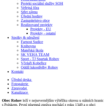
Projekt sociální služby SOH
Veřejná fóra
Střet zájmu
Úřední hodiny
Zastupitelstvo obce
Realizované projekty
Projekty - EU
Projekty - ostatní
Spolky & sdružení
Farnost Sudice
Knihovna
Mateřská škola
SK VEHA TEAM
Sport - TJ Spartak Rohov
Včelaři Kobeřice
Oddíl lukostřelby Rohov
Kontakt
Úřední deska
Fotogalerie
Zpravodaj
Kanalizace
Obec Rohov
leží v nejsevernějším výběžku okresu u státních hranic
s Polskem. První písemná zpráva pochází z roku 1349 a o obci