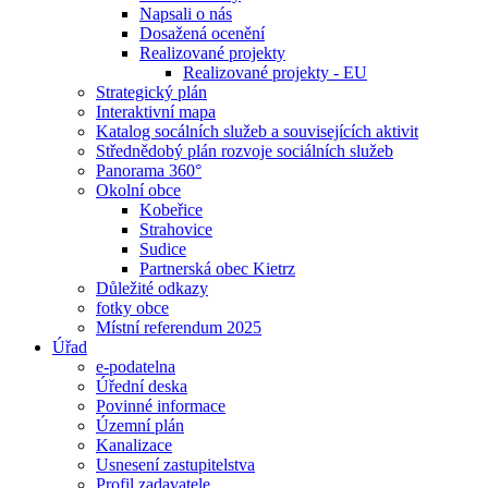
Napsali o nás
Dosažená ocenění
Realizované projekty
Realizované projekty - EU
Strategický plán
Interaktivní mapa
Katalog socálních služeb a souvisejících aktivit
Střednědobý plán rozvoje sociálních služeb
Panorama 360°
Okolní obce
Kobeřice
Strahovice
Sudice
Partnerská obec Kietrz
Důležité odkazy
fotky obce
Místní referendum 2025
Úřad
e-podatelna
Úřední deska
Povinné informace
Územní plán
Kanalizace
Usnesení zastupitelstva
Profil zadavatele