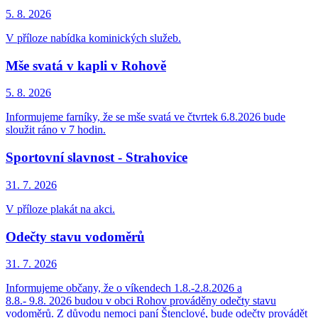
5. 8.
2026
V příloze nabídka kominických služeb.
Mše svatá v kapli v Rohově
5. 8.
2026
Informujeme farníky, že se mše svatá ve čtvrtek 6.8.2026 bude
sloužit ráno v 7 hodin.
Sportovní slavnost - Strahovice
31. 7.
2026
V příloze plakát na akci.
Odečty stavu vodoměrů
31. 7.
2026
Informujeme občany, že o víkendech 1.8.-2.8.2026 a
8.8.- 9.8. 2026 budou v obci Rohov prováděny odečty stavu
vodoměrů. Z důvodu nemoci paní Štenclové, bude odečty provádět