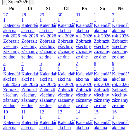
Srpen
2026
Po
Út
St
Čt
Pá
So
Ne
27
28
29
30
31
1
2
1
1
1
1
1
1
1
Kalendář
Kalendář
Kalendář
Kalendář
Kalendář
Kalendář
Kalendář
akcí na
akcí na
akcí na
akcí na
akcí na
akcí na
akcí na
rok 2026
rok 2026
rok 2026
rok 2026
rok 2026
rok 2026
rok 2026
Zobrazit
Zobrazit
Zobrazit
Zobrazit
Zobrazit
Zobrazit
Zobrazit
všechny
všechny
všechny
všechny
všechny
všechny
všechny
záznamy
záznamy
záznamy
záznamy
záznamy
záznamy
záznamy
ze dne
ze dne
ze dne
ze dne
ze dne
ze dne
ze dne
3
4
5
6
7
8
9
1
1
1
1
1
1
1
Kalendář
Kalendář
Kalendář
Kalendář
Kalendář
Kalendář
Kalendář
akcí na
akcí na
akcí na
akcí na
akcí na
akcí na
akcí na
rok 2026
rok 2026
rok 2026
rok 2026
rok 2026
rok 2026
rok 2026
Zobrazit
Zobrazit
Zobrazit
Zobrazit
Zobrazit
Zobrazit
Zobrazit
všechny
všechny
všechny
všechny
všechny
všechny
všechny
záznamy
záznamy
záznamy
záznamy
záznamy
záznamy
záznamy
ze dne
ze dne
ze dne
ze dne
ze dne
ze dne
ze dne
10
11
12
13
14
15
16
1
1
1
1
1
1
1
Kalendář
Kalendář
Kalendář
Kalendář
Kalendář
Kalendář
Kalendář
akcí na
akcí na
akcí na
akcí na
akcí na
akcí na
akcí na