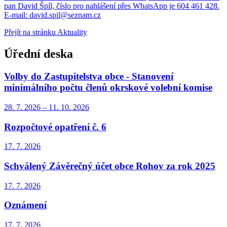
pan David Špíl, číslo pro nahlášení přes WhatsApp je 604 461 428.
E-mail: david.spil@seznam.cz
Přejít na stránku Aktuality
Úřední deska
Volby do Zastupitelstva obce - Stanovení
minimálního počtu členů okrskové volební komise
28. 7.
2026
–
11. 10.
2026
Rozpočtové opatření č. 6
17. 7.
2026
Schválený Závěrečný účet obce Rohov za rok 2025
17. 7.
2026
Oznámení
17. 7.
2026