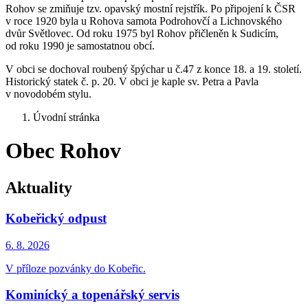
Rohov se zmiňuje tzv. opavský mostní rejstřík. Po připojení k ČSR
v roce 1920 byla u Rohova samota Podrohovčí a Lichnovského
dvůr Světlovec. Od roku 1975 byl Rohov přičleněn k Sudicím,
od roku 1990 je samostatnou obcí.
V obci se dochoval roubený špýchar u č.47 z konce 18. a 19. století.
Historický statek č. p. 20. V obci je kaple sv. Petra a Pavla
v novodobém stylu.
Úvodní stránka
Obec Rohov
Aktuality
Kobeřický odpust
6. 8.
2026
V příloze pozvánky do Kobeřic.
Kominícký a topenářský servis