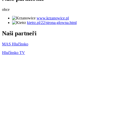
obce
www.krzanowice.pl
kietrz.pl/22/strona-glowna.html
Naši partneři
MAS Hlučínsko
Hlučínsko TV