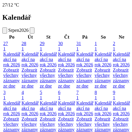
27/12 °C
Kalendář
Srpen
2026
Po
Út
St
Čt
Pá
So
Ne
27
28
29
30
31
1
2
1
1
1
1
1
1
1
Kalendář
Kalendář
Kalendář
Kalendář
Kalendář
Kalendář
Kalendář
akcí na
akcí na
akcí na
akcí na
akcí na
akcí na
akcí na
rok 2026
rok 2026
rok 2026
rok 2026
rok 2026
rok 2026
rok 2026
Zobrazit
Zobrazit
Zobrazit
Zobrazit
Zobrazit
Zobrazit
Zobrazit
všechny
všechny
všechny
všechny
všechny
všechny
všechny
záznamy
záznamy
záznamy
záznamy
záznamy
záznamy
záznamy
ze dne
ze dne
ze dne
ze dne
ze dne
ze dne
ze dne
3
4
5
6
7
8
9
1
1
1
1
1
1
1
Kalendář
Kalendář
Kalendář
Kalendář
Kalendář
Kalendář
Kalendář
akcí na
akcí na
akcí na
akcí na
akcí na
akcí na
akcí na
rok 2026
rok 2026
rok 2026
rok 2026
rok 2026
rok 2026
rok 2026
Zobrazit
Zobrazit
Zobrazit
Zobrazit
Zobrazit
Zobrazit
Zobrazit
všechny
všechny
všechny
všechny
všechny
všechny
všechny
záznamy
záznamy
záznamy
záznamy
záznamy
záznamy
záznamy