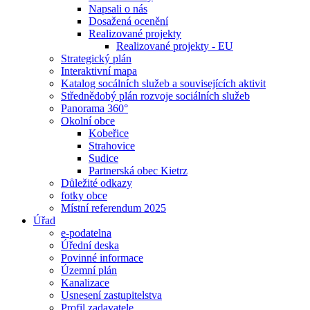
Napsali o nás
Dosažená ocenění
Realizované projekty
Realizované projekty - EU
Strategický plán
Interaktivní mapa
Katalog socálních služeb a souvisejících aktivit
Střednědobý plán rozvoje sociálních služeb
Panorama 360°
Okolní obce
Kobeřice
Strahovice
Sudice
Partnerská obec Kietrz
Důležité odkazy
fotky obce
Místní referendum 2025
Úřad
e-podatelna
Úřední deska
Povinné informace
Územní plán
Kanalizace
Usnesení zastupitelstva
Profil zadavatele