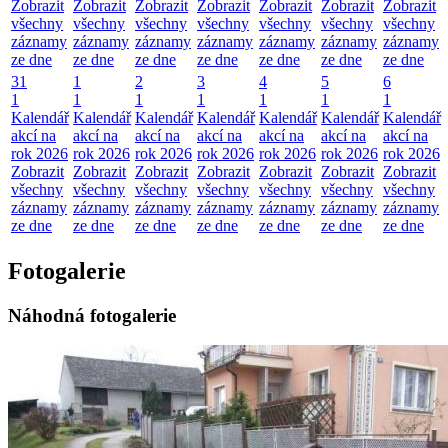
Zobrazit
Zobrazit
Zobrazit
Zobrazit
Zobrazit
Zobrazit
Zobrazit
všechny
všechny
všechny
všechny
všechny
všechny
všechny
záznamy
záznamy
záznamy
záznamy
záznamy
záznamy
záznamy
ze dne
ze dne
ze dne
ze dne
ze dne
ze dne
ze dne
31
1
2
3
4
5
6
1
1
1
1
1
1
1
Kalendář
Kalendář
Kalendář
Kalendář
Kalendář
Kalendář
Kalendář
akcí na
akcí na
akcí na
akcí na
akcí na
akcí na
akcí na
rok 2026
rok 2026
rok 2026
rok 2026
rok 2026
rok 2026
rok 2026
Zobrazit
Zobrazit
Zobrazit
Zobrazit
Zobrazit
Zobrazit
Zobrazit
všechny
všechny
všechny
všechny
všechny
všechny
všechny
záznamy
záznamy
záznamy
záznamy
záznamy
záznamy
záznamy
ze dne
ze dne
ze dne
ze dne
ze dne
ze dne
ze dne
Fotogalerie
Náhodná fotogalerie