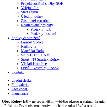
Projekt sociální služby SOH
Veřejná fóra
Střet zájmu
Úřední hodiny
Zastupitelstvo obce
Realizované projekty
Projekty - EU
Projekty - ostatní
Spolky & sdružení
Farnost Sudice
Knihovna
Mateřská škola
SK VEHA TEAM
Sport - TJ Spartak Rohov
Včelaři Kobeřice
Oddíl lukostřelby Rohov
Kontakt
Úřední deska
Fotogalerie
Zpravodaj
Kanalizace
Obec Rohov
leží v nejsevernějším výběžku okresu u státních hranic
s Polskem. První písemná zpráva pochází z roku 1349 a o obci