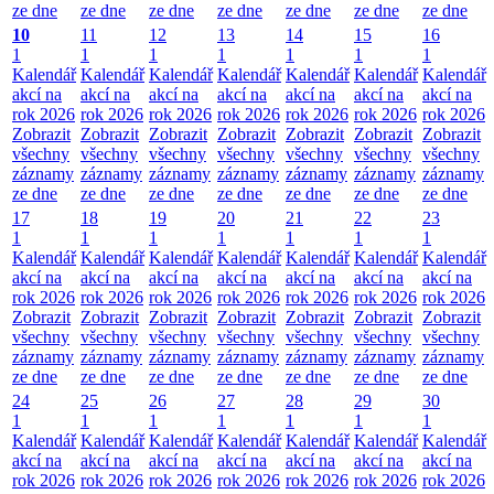
ze dne
ze dne
ze dne
ze dne
ze dne
ze dne
ze dne
10
11
12
13
14
15
16
1
1
1
1
1
1
1
Kalendář
Kalendář
Kalendář
Kalendář
Kalendář
Kalendář
Kalendář
akcí na
akcí na
akcí na
akcí na
akcí na
akcí na
akcí na
rok 2026
rok 2026
rok 2026
rok 2026
rok 2026
rok 2026
rok 2026
Zobrazit
Zobrazit
Zobrazit
Zobrazit
Zobrazit
Zobrazit
Zobrazit
všechny
všechny
všechny
všechny
všechny
všechny
všechny
záznamy
záznamy
záznamy
záznamy
záznamy
záznamy
záznamy
ze dne
ze dne
ze dne
ze dne
ze dne
ze dne
ze dne
17
18
19
20
21
22
23
1
1
1
1
1
1
1
Kalendář
Kalendář
Kalendář
Kalendář
Kalendář
Kalendář
Kalendář
akcí na
akcí na
akcí na
akcí na
akcí na
akcí na
akcí na
rok 2026
rok 2026
rok 2026
rok 2026
rok 2026
rok 2026
rok 2026
Zobrazit
Zobrazit
Zobrazit
Zobrazit
Zobrazit
Zobrazit
Zobrazit
všechny
všechny
všechny
všechny
všechny
všechny
všechny
záznamy
záznamy
záznamy
záznamy
záznamy
záznamy
záznamy
ze dne
ze dne
ze dne
ze dne
ze dne
ze dne
ze dne
24
25
26
27
28
29
30
1
1
1
1
1
1
1
Kalendář
Kalendář
Kalendář
Kalendář
Kalendář
Kalendář
Kalendář
akcí na
akcí na
akcí na
akcí na
akcí na
akcí na
akcí na
rok 2026
rok 2026
rok 2026
rok 2026
rok 2026
rok 2026
rok 2026