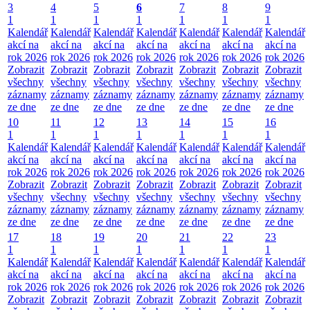
3
4
5
6
7
8
9
1
1
1
1
1
1
1
Kalendář
Kalendář
Kalendář
Kalendář
Kalendář
Kalendář
Kalendář
akcí na
akcí na
akcí na
akcí na
akcí na
akcí na
akcí na
rok 2026
rok 2026
rok 2026
rok 2026
rok 2026
rok 2026
rok 2026
Zobrazit
Zobrazit
Zobrazit
Zobrazit
Zobrazit
Zobrazit
Zobrazit
všechny
všechny
všechny
všechny
všechny
všechny
všechny
záznamy
záznamy
záznamy
záznamy
záznamy
záznamy
záznamy
ze dne
ze dne
ze dne
ze dne
ze dne
ze dne
ze dne
10
11
12
13
14
15
16
1
1
1
1
1
1
1
Kalendář
Kalendář
Kalendář
Kalendář
Kalendář
Kalendář
Kalendář
akcí na
akcí na
akcí na
akcí na
akcí na
akcí na
akcí na
rok 2026
rok 2026
rok 2026
rok 2026
rok 2026
rok 2026
rok 2026
Zobrazit
Zobrazit
Zobrazit
Zobrazit
Zobrazit
Zobrazit
Zobrazit
všechny
všechny
všechny
všechny
všechny
všechny
všechny
záznamy
záznamy
záznamy
záznamy
záznamy
záznamy
záznamy
ze dne
ze dne
ze dne
ze dne
ze dne
ze dne
ze dne
17
18
19
20
21
22
23
1
1
1
1
1
1
1
Kalendář
Kalendář
Kalendář
Kalendář
Kalendář
Kalendář
Kalendář
akcí na
akcí na
akcí na
akcí na
akcí na
akcí na
akcí na
rok 2026
rok 2026
rok 2026
rok 2026
rok 2026
rok 2026
rok 2026
Zobrazit
Zobrazit
Zobrazit
Zobrazit
Zobrazit
Zobrazit
Zobrazit