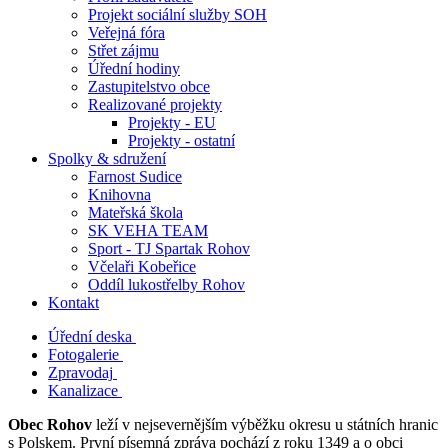
Projekt sociální služby SOH
Veřejná fóra
Střet zájmu
Úřední hodiny
Zastupitelstvo obce
Realizované projekty
Projekty - EU
Projekty - ostatní
Spolky & sdružení
Farnost Sudice
Knihovna
Mateřská škola
SK VEHA TEAM
Sport - TJ Spartak Rohov
Včelaři Kobeřice
Oddíl lukostřelby Rohov
Kontakt
Úřední deska
Fotogalerie
Zpravodaj
Kanalizace
Obec Rohov
leží v nejsevernějším výběžku okresu u státních hranic
s Polskem. První písemná zpráva pochází z roku 1349 a o obci