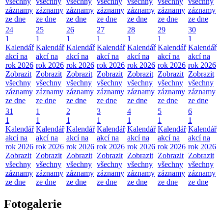
všechny
všechny
všechny
všechny
všechny
všechny
všechny
záznamy
záznamy
záznamy
záznamy
záznamy
záznamy
záznamy
ze dne
ze dne
ze dne
ze dne
ze dne
ze dne
ze dne
24
25
26
27
28
29
30
1
1
1
1
1
1
1
Kalendář
Kalendář
Kalendář
Kalendář
Kalendář
Kalendář
Kalendář
akcí na
akcí na
akcí na
akcí na
akcí na
akcí na
akcí na
rok 2026
rok 2026
rok 2026
rok 2026
rok 2026
rok 2026
rok 2026
Zobrazit
Zobrazit
Zobrazit
Zobrazit
Zobrazit
Zobrazit
Zobrazit
všechny
všechny
všechny
všechny
všechny
všechny
všechny
záznamy
záznamy
záznamy
záznamy
záznamy
záznamy
záznamy
ze dne
ze dne
ze dne
ze dne
ze dne
ze dne
ze dne
31
1
2
3
4
5
6
1
1
1
1
1
1
1
Kalendář
Kalendář
Kalendář
Kalendář
Kalendář
Kalendář
Kalendář
akcí na
akcí na
akcí na
akcí na
akcí na
akcí na
akcí na
rok 2026
rok 2026
rok 2026
rok 2026
rok 2026
rok 2026
rok 2026
Zobrazit
Zobrazit
Zobrazit
Zobrazit
Zobrazit
Zobrazit
Zobrazit
všechny
všechny
všechny
všechny
všechny
všechny
všechny
záznamy
záznamy
záznamy
záznamy
záznamy
záznamy
záznamy
ze dne
ze dne
ze dne
ze dne
ze dne
ze dne
ze dne
Fotogalerie