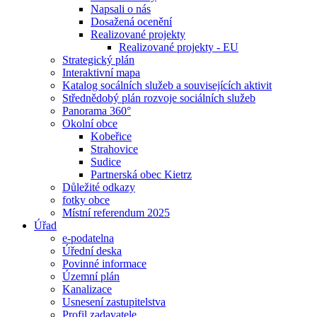
Napsali o nás
Dosažená ocenění
Realizované projekty
Realizované projekty - EU
Strategický plán
Interaktivní mapa
Katalog socálních služeb a souvisejících aktivit
Střednědobý plán rozvoje sociálních služeb
Panorama 360°
Okolní obce
Kobeřice
Strahovice
Sudice
Partnerská obec Kietrz
Důležité odkazy
fotky obce
Místní referendum 2025
Úřad
e-podatelna
Úřední deska
Povinné informace
Územní plán
Kanalizace
Usnesení zastupitelstva
Profil zadavatele