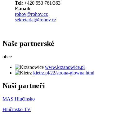
Tel:
+420 553 761/363
E-mail:
rohov@rohov.cz
sekretariat@rohov.cz
Naše partnerské
obce
www.krzanowice.pl
kietrz.pl/22/strona-glowna.html
Naši partneři
MAS Hlučínsko
Hlučínsko TV