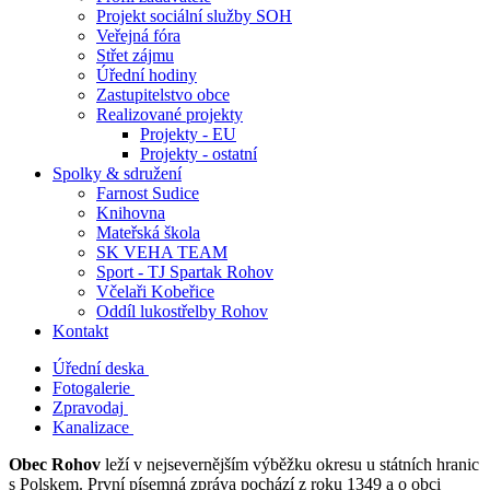
Projekt sociální služby SOH
Veřejná fóra
Střet zájmu
Úřední hodiny
Zastupitelstvo obce
Realizované projekty
Projekty - EU
Projekty - ostatní
Spolky & sdružení
Farnost Sudice
Knihovna
Mateřská škola
SK VEHA TEAM
Sport - TJ Spartak Rohov
Včelaři Kobeřice
Oddíl lukostřelby Rohov
Kontakt
Úřední deska
Fotogalerie
Zpravodaj
Kanalizace
Obec Rohov
leží v nejsevernějším výběžku okresu u státních hranic
s Polskem. První písemná zpráva pochází z roku 1349 a o obci