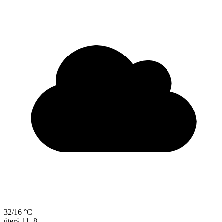
32/16 °C
úterý
11. 8.