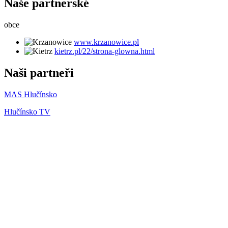
Naše partnerské
obce
www.krzanowice.pl
kietrz.pl/22/strona-glowna.html
Naši partneři
MAS Hlučínsko
Hlučínsko TV