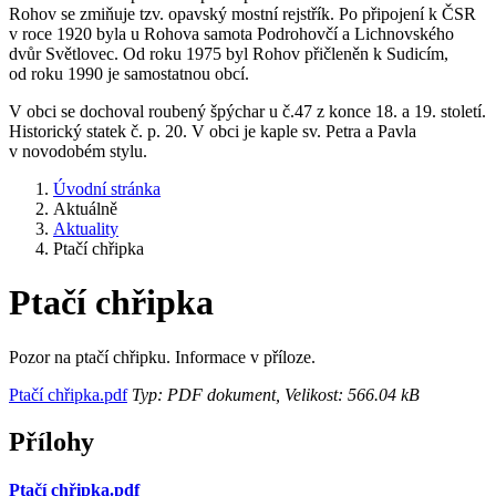
Rohov se zmiňuje tzv. opavský mostní rejstřík. Po připojení k ČSR
v roce 1920 byla u Rohova samota Podrohovčí a Lichnovského
dvůr Světlovec. Od roku 1975 byl Rohov přičleněn k Sudicím,
od roku 1990 je samostatnou obcí.
V obci se dochoval roubený špýchar u č.47 z konce 18. a 19. století.
Historický statek č. p. 20. V obci je kaple sv. Petra a Pavla
v novodobém stylu.
Úvodní stránka
Aktuálně
Aktuality
Ptačí chřipka
Ptačí chřipka
Pozor na ptačí chřipku. Informace v příloze.
Ptačí chřipka.pdf
Typ: PDF dokument, Velikost: 566.04 kB
Přílohy
Ptačí chřipka.pdf