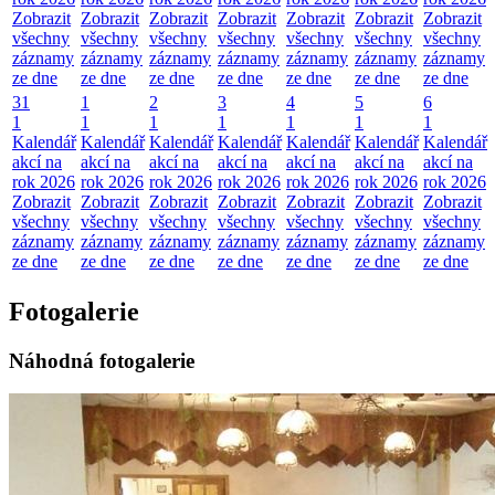
Zobrazit
Zobrazit
Zobrazit
Zobrazit
Zobrazit
Zobrazit
Zobrazit
všechny
všechny
všechny
všechny
všechny
všechny
všechny
záznamy
záznamy
záznamy
záznamy
záznamy
záznamy
záznamy
ze dne
ze dne
ze dne
ze dne
ze dne
ze dne
ze dne
31
1
2
3
4
5
6
1
1
1
1
1
1
1
Kalendář
Kalendář
Kalendář
Kalendář
Kalendář
Kalendář
Kalendář
akcí na
akcí na
akcí na
akcí na
akcí na
akcí na
akcí na
rok 2026
rok 2026
rok 2026
rok 2026
rok 2026
rok 2026
rok 2026
Zobrazit
Zobrazit
Zobrazit
Zobrazit
Zobrazit
Zobrazit
Zobrazit
všechny
všechny
všechny
všechny
všechny
všechny
všechny
záznamy
záznamy
záznamy
záznamy
záznamy
záznamy
záznamy
ze dne
ze dne
ze dne
ze dne
ze dne
ze dne
ze dne
Fotogalerie
Náhodná fotogalerie