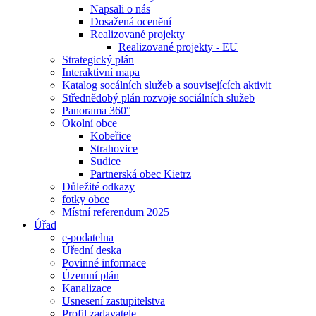
Napsali o nás
Dosažená ocenění
Realizované projekty
Realizované projekty - EU
Strategický plán
Interaktivní mapa
Katalog socálních služeb a souvisejících aktivit
Střednědobý plán rozvoje sociálních služeb
Panorama 360°
Okolní obce
Kobeřice
Strahovice
Sudice
Partnerská obec Kietrz
Důležité odkazy
fotky obce
Místní referendum 2025
Úřad
e-podatelna
Úřední deska
Povinné informace
Územní plán
Kanalizace
Usnesení zastupitelstva
Profil zadavatele