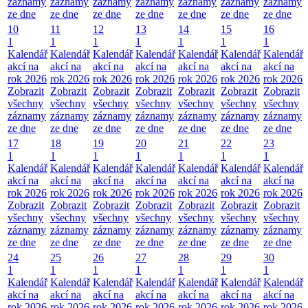
záznamy
záznamy
záznamy
záznamy
záznamy
záznamy
záznamy
ze dne
ze dne
ze dne
ze dne
ze dne
ze dne
ze dne
10
11
12
13
14
15
16
1
1
1
1
1
1
1
Kalendář
Kalendář
Kalendář
Kalendář
Kalendář
Kalendář
Kalendář
akcí na
akcí na
akcí na
akcí na
akcí na
akcí na
akcí na
rok 2026
rok 2026
rok 2026
rok 2026
rok 2026
rok 2026
rok 2026
Zobrazit
Zobrazit
Zobrazit
Zobrazit
Zobrazit
Zobrazit
Zobrazit
všechny
všechny
všechny
všechny
všechny
všechny
všechny
záznamy
záznamy
záznamy
záznamy
záznamy
záznamy
záznamy
ze dne
ze dne
ze dne
ze dne
ze dne
ze dne
ze dne
17
18
19
20
21
22
23
1
1
1
1
1
1
1
Kalendář
Kalendář
Kalendář
Kalendář
Kalendář
Kalendář
Kalendář
akcí na
akcí na
akcí na
akcí na
akcí na
akcí na
akcí na
rok 2026
rok 2026
rok 2026
rok 2026
rok 2026
rok 2026
rok 2026
Zobrazit
Zobrazit
Zobrazit
Zobrazit
Zobrazit
Zobrazit
Zobrazit
všechny
všechny
všechny
všechny
všechny
všechny
všechny
záznamy
záznamy
záznamy
záznamy
záznamy
záznamy
záznamy
ze dne
ze dne
ze dne
ze dne
ze dne
ze dne
ze dne
24
25
26
27
28
29
30
1
1
1
1
1
1
1
Kalendář
Kalendář
Kalendář
Kalendář
Kalendář
Kalendář
Kalendář
akcí na
akcí na
akcí na
akcí na
akcí na
akcí na
akcí na
rok 2026
rok 2026
rok 2026
rok 2026
rok 2026
rok 2026
rok 2026