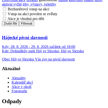
aktivní vyžití
trhy, výstavy, veletrhy
Bezbariérový vstup na akci
Vstup na akci povolen se zvířaty
Akce je vhodná pro děti
Zrušit filtr
Filtrovat
Hájecké pivní slavnosti
Kdy:
28. 8. 2026 - 29. 8. 2026 začátek od 18:00
Kde:
Dohnálkův park Háj ve Slezsku, Háj ve Slezsku
Obec Háj ve Slezsku Vás zve na pivní slavnosti
Aktuálně
Aktuality
Kalendář akcí
Akce v okolí
Fotografie
Odpady