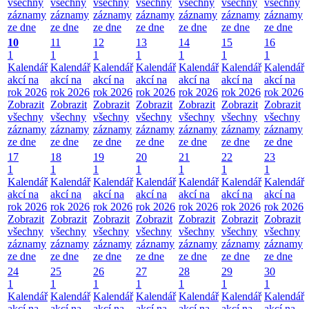
všechny
všechny
všechny
všechny
všechny
všechny
všechny
záznamy
záznamy
záznamy
záznamy
záznamy
záznamy
záznamy
ze dne
ze dne
ze dne
ze dne
ze dne
ze dne
ze dne
10
11
12
13
14
15
16
1
1
1
1
1
1
1
Kalendář
Kalendář
Kalendář
Kalendář
Kalendář
Kalendář
Kalendář
akcí na
akcí na
akcí na
akcí na
akcí na
akcí na
akcí na
rok 2026
rok 2026
rok 2026
rok 2026
rok 2026
rok 2026
rok 2026
Zobrazit
Zobrazit
Zobrazit
Zobrazit
Zobrazit
Zobrazit
Zobrazit
všechny
všechny
všechny
všechny
všechny
všechny
všechny
záznamy
záznamy
záznamy
záznamy
záznamy
záznamy
záznamy
ze dne
ze dne
ze dne
ze dne
ze dne
ze dne
ze dne
17
18
19
20
21
22
23
1
1
1
1
1
1
1
Kalendář
Kalendář
Kalendář
Kalendář
Kalendář
Kalendář
Kalendář
akcí na
akcí na
akcí na
akcí na
akcí na
akcí na
akcí na
rok 2026
rok 2026
rok 2026
rok 2026
rok 2026
rok 2026
rok 2026
Zobrazit
Zobrazit
Zobrazit
Zobrazit
Zobrazit
Zobrazit
Zobrazit
všechny
všechny
všechny
všechny
všechny
všechny
všechny
záznamy
záznamy
záznamy
záznamy
záznamy
záznamy
záznamy
ze dne
ze dne
ze dne
ze dne
ze dne
ze dne
ze dne
24
25
26
27
28
29
30
1
1
1
1
1
1
1
Kalendář
Kalendář
Kalendář
Kalendář
Kalendář
Kalendář
Kalendář
akcí na
akcí na
akcí na
akcí na
akcí na
akcí na
akcí na