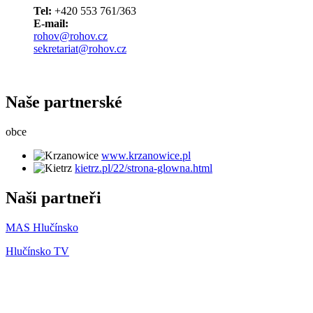
Tel:
+420 553 761/363
E-mail:
rohov@rohov.cz
sekretariat@rohov.cz
Naše partnerské
obce
www.krzanowice.pl
kietrz.pl/22/strona-glowna.html
Naši partneři
MAS Hlučínsko
Hlučínsko TV