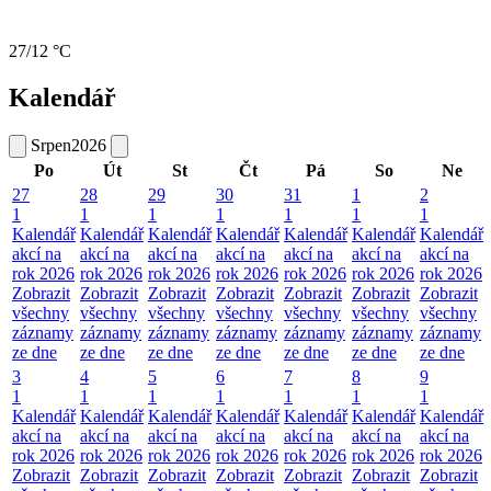
27/12 °C
Kalendář
Srpen
2026
Po
Út
St
Čt
Pá
So
Ne
27
28
29
30
31
1
2
1
1
1
1
1
1
1
Kalendář
Kalendář
Kalendář
Kalendář
Kalendář
Kalendář
Kalendář
akcí na
akcí na
akcí na
akcí na
akcí na
akcí na
akcí na
rok 2026
rok 2026
rok 2026
rok 2026
rok 2026
rok 2026
rok 2026
Zobrazit
Zobrazit
Zobrazit
Zobrazit
Zobrazit
Zobrazit
Zobrazit
všechny
všechny
všechny
všechny
všechny
všechny
všechny
záznamy
záznamy
záznamy
záznamy
záznamy
záznamy
záznamy
ze dne
ze dne
ze dne
ze dne
ze dne
ze dne
ze dne
3
4
5
6
7
8
9
1
1
1
1
1
1
1
Kalendář
Kalendář
Kalendář
Kalendář
Kalendář
Kalendář
Kalendář
akcí na
akcí na
akcí na
akcí na
akcí na
akcí na
akcí na
rok 2026
rok 2026
rok 2026
rok 2026
rok 2026
rok 2026
rok 2026
Zobrazit
Zobrazit
Zobrazit
Zobrazit
Zobrazit
Zobrazit
Zobrazit