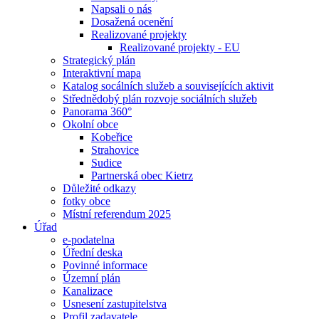
Napsali o nás
Dosažená ocenění
Realizované projekty
Realizované projekty - EU
Strategický plán
Interaktivní mapa
Katalog socálních služeb a souvisejících aktivit
Střednědobý plán rozvoje sociálních služeb
Panorama 360°
Okolní obce
Kobeřice
Strahovice
Sudice
Partnerská obec Kietrz
Důležité odkazy
fotky obce
Místní referendum 2025
Úřad
e-podatelna
Úřední deska
Povinné informace
Územní plán
Kanalizace
Usnesení zastupitelstva
Profil zadavatele