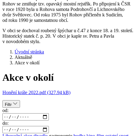
Rohov se zmiňuje tzv. opavský mostní rejstřík. Po připojení k ČSR
v roce 1920 byla u Rohova samota Podrohovčí a Lichnovského
dvůr Světlovec. Od roku 1975 byl Rohov přičleněn k Sudicím,
od roku 1990 je samostatnou obcí.
V obci se dochoval roubený špýchar u č.47 z konce 18. a 19. století.
Historický statek č. p. 20. V obci je kaple sv. Petra a Pavla
v novodobém stylu.
Úvodní stránka
Aktuálně
Akce v okolí
Akce v okolí
Honění krále 2022.pdf (327.94 kB)
Filtr
od:
do:
Libovolná akce
divadlo
gastronomie
hudba
kino-film
ostatní
sport,