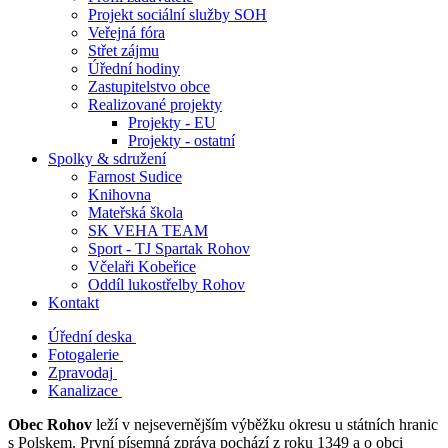
Projekt sociální služby SOH
Veřejná fóra
Střet zájmu
Úřední hodiny
Zastupitelstvo obce
Realizované projekty
Projekty - EU
Projekty - ostatní
Spolky & sdružení
Farnost Sudice
Knihovna
Mateřská škola
SK VEHA TEAM
Sport - TJ Spartak Rohov
Včelaři Kobeřice
Oddíl lukostřelby Rohov
Kontakt
Úřední deska
Fotogalerie
Zpravodaj
Kanalizace
Obec Rohov
leží v nejsevernějším výběžku okresu u státních hranic
s Polskem. První písemná zpráva pochází z roku 1349 a o obci