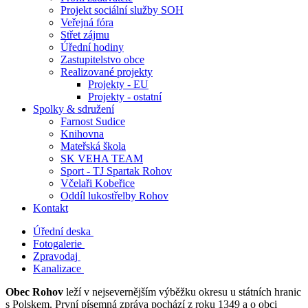
Projekt sociální služby SOH
Veřejná fóra
Střet zájmu
Úřední hodiny
Zastupitelstvo obce
Realizované projekty
Projekty - EU
Projekty - ostatní
Spolky & sdružení
Farnost Sudice
Knihovna
Mateřská škola
SK VEHA TEAM
Sport - TJ Spartak Rohov
Včelaři Kobeřice
Oddíl lukostřelby Rohov
Kontakt
Úřední deska
Fotogalerie
Zpravodaj
Kanalizace
Obec Rohov
leží v nejsevernějším výběžku okresu u státních hranic
s Polskem. První písemná zpráva pochází z roku 1349 a o obci