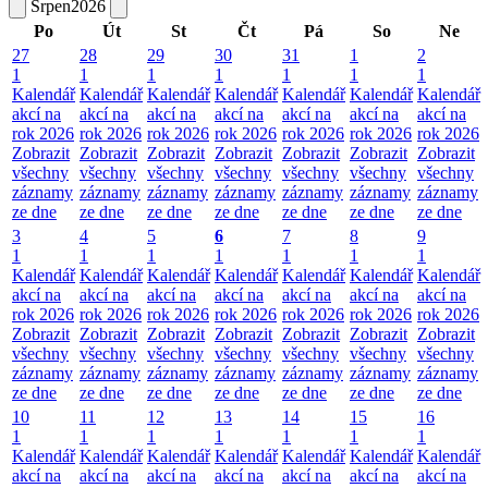
Srpen
2026
Po
Út
St
Čt
Pá
So
Ne
27
28
29
30
31
1
2
1
1
1
1
1
1
1
Kalendář
Kalendář
Kalendář
Kalendář
Kalendář
Kalendář
Kalendář
akcí na
akcí na
akcí na
akcí na
akcí na
akcí na
akcí na
rok 2026
rok 2026
rok 2026
rok 2026
rok 2026
rok 2026
rok 2026
Zobrazit
Zobrazit
Zobrazit
Zobrazit
Zobrazit
Zobrazit
Zobrazit
všechny
všechny
všechny
všechny
všechny
všechny
všechny
záznamy
záznamy
záznamy
záznamy
záznamy
záznamy
záznamy
ze dne
ze dne
ze dne
ze dne
ze dne
ze dne
ze dne
3
4
5
6
7
8
9
1
1
1
1
1
1
1
Kalendář
Kalendář
Kalendář
Kalendář
Kalendář
Kalendář
Kalendář
akcí na
akcí na
akcí na
akcí na
akcí na
akcí na
akcí na
rok 2026
rok 2026
rok 2026
rok 2026
rok 2026
rok 2026
rok 2026
Zobrazit
Zobrazit
Zobrazit
Zobrazit
Zobrazit
Zobrazit
Zobrazit
všechny
všechny
všechny
všechny
všechny
všechny
všechny
záznamy
záznamy
záznamy
záznamy
záznamy
záznamy
záznamy
ze dne
ze dne
ze dne
ze dne
ze dne
ze dne
ze dne
10
11
12
13
14
15
16
1
1
1
1
1
1
1
Kalendář
Kalendář
Kalendář
Kalendář
Kalendář
Kalendář
Kalendář
akcí na
akcí na
akcí na
akcí na
akcí na
akcí na
akcí na