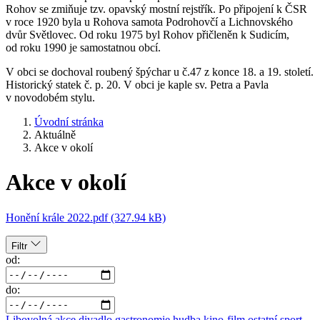
Rohov se zmiňuje tzv. opavský mostní rejstřík. Po připojení k ČSR
v roce 1920 byla u Rohova samota Podrohovčí a Lichnovského
dvůr Světlovec. Od roku 1975 byl Rohov přičleněn k Sudicím,
od roku 1990 je samostatnou obcí.
V obci se dochoval roubený špýchar u č.47 z konce 18. a 19. století.
Historický statek č. p. 20. V obci je kaple sv. Petra a Pavla
v novodobém stylu.
Úvodní stránka
Aktuálně
Akce v okolí
Akce v okolí
Honění krále 2022.pdf (327.94 kB)
Filtr
od:
do:
Libovolná akce
divadlo
gastronomie
hudba
kino-film
ostatní
sport,