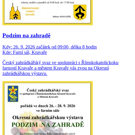
Podzim na zahradě
Kdy:
26. 9. 2026 začátek od 09:00, délka 8 hodin
Kde:
Farní sál, Kravaře
Český zahrádkářský svaz ve spolupráci s Římskokatolickoku
farností Kravaře a městem Kravaře vás zvou na Okresní
zahrádkářskou výstavu.