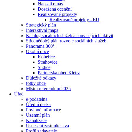
Napsali o nás
Dosažená ocenění
Realizované projekty
Realizované projekty - EU
Strategický plán
Interaktivní mapa
Katalog socálních služeb a souvisejících aktivit
Střednědobý plán rozvoje sociálních služeb
Panorama 360°
Okolní obce
Kobeřice
Strahovice
Sudice
Partnerská obec Kietrz
Důležité odkazy
fotky obce
Místní referendum 2025
Úřad
e-podatelna
Úřední deska
Povinné informace
Územní plán
Kanalizace
Usnesení zastupitelstva
Profil zadavatele