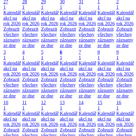
27
28
29
30
31
1
2
1
1
1
1
1
1
1
Kalendář
Kalendář
Kalendář
Kalendář
Kalendář
Kalendář
Kalendář
akcí na
akcí na
akcí na
akcí na
akcí na
akcí na
akcí na
rok 2026
rok 2026
rok 2026
rok 2026
rok 2026
rok 2026
rok 2026
Zobrazit
Zobrazit
Zobrazit
Zobrazit
Zobrazit
Zobrazit
Zobrazit
všechny
všechny
všechny
všechny
všechny
všechny
všechny
záznamy
záznamy
záznamy
záznamy
záznamy
záznamy
záznamy
ze dne
ze dne
ze dne
ze dne
ze dne
ze dne
ze dne
3
4
5
6
7
8
9
1
1
1
1
1
1
1
Kalendář
Kalendář
Kalendář
Kalendář
Kalendář
Kalendář
Kalendář
akcí na
akcí na
akcí na
akcí na
akcí na
akcí na
akcí na
rok 2026
rok 2026
rok 2026
rok 2026
rok 2026
rok 2026
rok 2026
Zobrazit
Zobrazit
Zobrazit
Zobrazit
Zobrazit
Zobrazit
Zobrazit
všechny
všechny
všechny
všechny
všechny
všechny
všechny
záznamy
záznamy
záznamy
záznamy
záznamy
záznamy
záznamy
ze dne
ze dne
ze dne
ze dne
ze dne
ze dne
ze dne
10
11
12
13
14
15
16
1
1
1
1
1
1
1
Kalendář
Kalendář
Kalendář
Kalendář
Kalendář
Kalendář
Kalendář
akcí na
akcí na
akcí na
akcí na
akcí na
akcí na
akcí na
rok 2026
rok 2026
rok 2026
rok 2026
rok 2026
rok 2026
rok 2026
Zobrazit
Zobrazit
Zobrazit
Zobrazit
Zobrazit
Zobrazit
Zobrazit
všechny
všechny
všechny
všechny
všechny
všechny
všechny