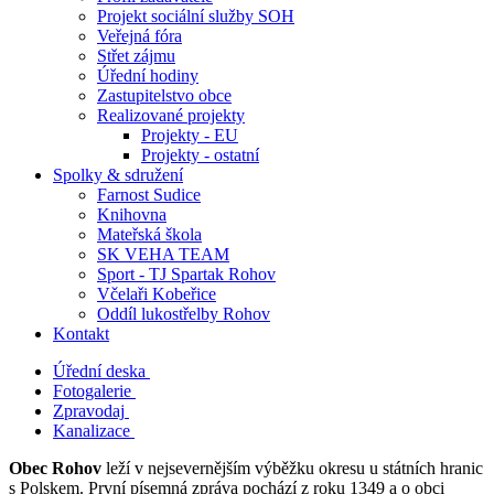
Projekt sociální služby SOH
Veřejná fóra
Střet zájmu
Úřední hodiny
Zastupitelstvo obce
Realizované projekty
Projekty - EU
Projekty - ostatní
Spolky & sdružení
Farnost Sudice
Knihovna
Mateřská škola
SK VEHA TEAM
Sport - TJ Spartak Rohov
Včelaři Kobeřice
Oddíl lukostřelby Rohov
Kontakt
Úřední deska
Fotogalerie
Zpravodaj
Kanalizace
Obec Rohov
leží v nejsevernějším výběžku okresu u státních hranic
s Polskem. První písemná zpráva pochází z roku 1349 a o obci