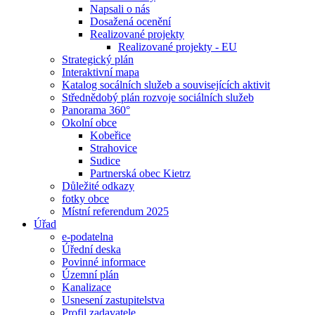
Napsali o nás
Dosažená ocenění
Realizované projekty
Realizované projekty - EU
Strategický plán
Interaktivní mapa
Katalog socálních služeb a souvisejících aktivit
Střednědobý plán rozvoje sociálních služeb
Panorama 360°
Okolní obce
Kobeřice
Strahovice
Sudice
Partnerská obec Kietrz
Důležité odkazy
fotky obce
Místní referendum 2025
Úřad
e-podatelna
Úřední deska
Povinné informace
Územní plán
Kanalizace
Usnesení zastupitelstva
Profil zadavatele