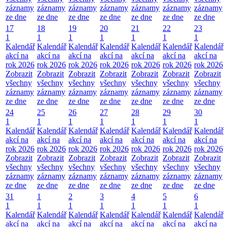
záznamy
záznamy
záznamy
záznamy
záznamy
záznamy
záznamy
ze dne
ze dne
ze dne
ze dne
ze dne
ze dne
ze dne
17
18
19
20
21
22
23
1
1
1
1
1
1
1
Kalendář
Kalendář
Kalendář
Kalendář
Kalendář
Kalendář
Kalendář
akcí na
akcí na
akcí na
akcí na
akcí na
akcí na
akcí na
rok 2026
rok 2026
rok 2026
rok 2026
rok 2026
rok 2026
rok 2026
Zobrazit
Zobrazit
Zobrazit
Zobrazit
Zobrazit
Zobrazit
Zobrazit
všechny
všechny
všechny
všechny
všechny
všechny
všechny
záznamy
záznamy
záznamy
záznamy
záznamy
záznamy
záznamy
ze dne
ze dne
ze dne
ze dne
ze dne
ze dne
ze dne
24
25
26
27
28
29
30
1
1
1
1
1
1
1
Kalendář
Kalendář
Kalendář
Kalendář
Kalendář
Kalendář
Kalendář
akcí na
akcí na
akcí na
akcí na
akcí na
akcí na
akcí na
rok 2026
rok 2026
rok 2026
rok 2026
rok 2026
rok 2026
rok 2026
Zobrazit
Zobrazit
Zobrazit
Zobrazit
Zobrazit
Zobrazit
Zobrazit
všechny
všechny
všechny
všechny
všechny
všechny
všechny
záznamy
záznamy
záznamy
záznamy
záznamy
záznamy
záznamy
ze dne
ze dne
ze dne
ze dne
ze dne
ze dne
ze dne
31
1
2
3
4
5
6
1
1
1
1
1
1
1
Kalendář
Kalendář
Kalendář
Kalendář
Kalendář
Kalendář
Kalendář
akcí na
akcí na
akcí na
akcí na
akcí na
akcí na
akcí na