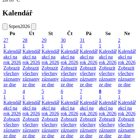
Kalendář
Srpen
2026
Po
Út
St
Čt
Pá
So
Ne
27
28
29
30
31
1
2
1
1
1
1
1
1
1
Kalendář
Kalendář
Kalendář
Kalendář
Kalendář
Kalendář
Kalendář
akcí na
akcí na
akcí na
akcí na
akcí na
akcí na
akcí na
rok 2026
rok 2026
rok 2026
rok 2026
rok 2026
rok 2026
rok 2026
Zobrazit
Zobrazit
Zobrazit
Zobrazit
Zobrazit
Zobrazit
Zobrazit
všechny
všechny
všechny
všechny
všechny
všechny
všechny
záznamy
záznamy
záznamy
záznamy
záznamy
záznamy
záznamy
ze dne
ze dne
ze dne
ze dne
ze dne
ze dne
ze dne
3
4
5
6
7
8
9
1
1
1
1
1
1
1
Kalendář
Kalendář
Kalendář
Kalendář
Kalendář
Kalendář
Kalendář
akcí na
akcí na
akcí na
akcí na
akcí na
akcí na
akcí na
rok 2026
rok 2026
rok 2026
rok 2026
rok 2026
rok 2026
rok 2026
Zobrazit
Zobrazit
Zobrazit
Zobrazit
Zobrazit
Zobrazit
Zobrazit
všechny
všechny
všechny
všechny
všechny
všechny
všechny
záznamy
záznamy
záznamy
záznamy
záznamy
záznamy
záznamy
ze dne
ze dne
ze dne
ze dne
ze dne
ze dne
ze dne