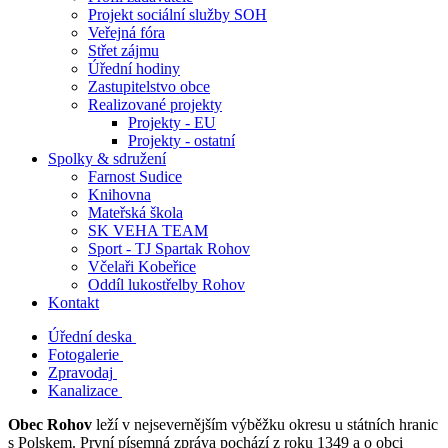
Projekt sociální služby SOH
Veřejná fóra
Střet zájmu
Úřední hodiny
Zastupitelstvo obce
Realizované projekty
Projekty - EU
Projekty - ostatní
Spolky & sdružení
Farnost Sudice
Knihovna
Mateřská škola
SK VEHA TEAM
Sport - TJ Spartak Rohov
Včelaři Kobeřice
Oddíl lukostřelby Rohov
Kontakt
Úřední deska
Fotogalerie
Zpravodaj
Kanalizace
Obec Rohov
leží v nejsevernějším výběžku okresu u státních hranic
s Polskem. První písemná zpráva pochází z roku 1349 a o obci