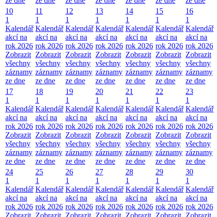
ze dne
ze dne
ze dne
ze dne
ze dne
ze dne
ze dne
10
11
12
13
14
15
16
1
1
1
1
1
1
1
Kalendář
Kalendář
Kalendář
Kalendář
Kalendář
Kalendář
Kalendář
akcí na
akcí na
akcí na
akcí na
akcí na
akcí na
akcí na
rok 2026
rok 2026
rok 2026
rok 2026
rok 2026
rok 2026
rok 2026
Zobrazit
Zobrazit
Zobrazit
Zobrazit
Zobrazit
Zobrazit
Zobrazit
všechny
všechny
všechny
všechny
všechny
všechny
všechny
záznamy
záznamy
záznamy
záznamy
záznamy
záznamy
záznamy
ze dne
ze dne
ze dne
ze dne
ze dne
ze dne
ze dne
17
18
19
20
21
22
23
1
1
1
1
1
1
1
Kalendář
Kalendář
Kalendář
Kalendář
Kalendář
Kalendář
Kalendář
akcí na
akcí na
akcí na
akcí na
akcí na
akcí na
akcí na
rok 2026
rok 2026
rok 2026
rok 2026
rok 2026
rok 2026
rok 2026
Zobrazit
Zobrazit
Zobrazit
Zobrazit
Zobrazit
Zobrazit
Zobrazit
všechny
všechny
všechny
všechny
všechny
všechny
všechny
záznamy
záznamy
záznamy
záznamy
záznamy
záznamy
záznamy
ze dne
ze dne
ze dne
ze dne
ze dne
ze dne
ze dne
24
25
26
27
28
29
30
1
1
1
1
1
1
1
Kalendář
Kalendář
Kalendář
Kalendář
Kalendář
Kalendář
Kalendář
akcí na
akcí na
akcí na
akcí na
akcí na
akcí na
akcí na
rok 2026
rok 2026
rok 2026
rok 2026
rok 2026
rok 2026
rok 2026
Zobrazit
Zobrazit
Zobrazit
Zobrazit
Zobrazit
Zobrazit
Zobrazit