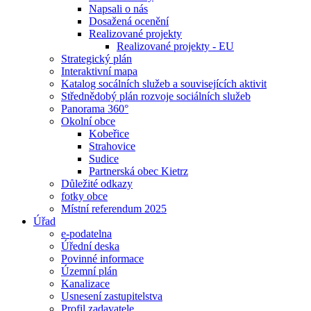
Napsali o nás
Dosažená ocenění
Realizované projekty
Realizované projekty - EU
Strategický plán
Interaktivní mapa
Katalog socálních služeb a souvisejících aktivit
Střednědobý plán rozvoje sociálních služeb
Panorama 360°
Okolní obce
Kobeřice
Strahovice
Sudice
Partnerská obec Kietrz
Důležité odkazy
fotky obce
Místní referendum 2025
Úřad
e-podatelna
Úřední deska
Povinné informace
Územní plán
Kanalizace
Usnesení zastupitelstva
Profil zadavatele