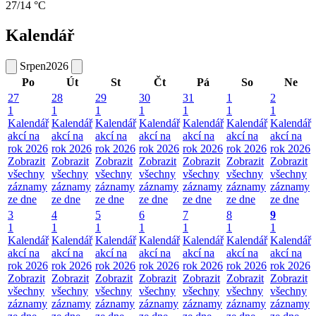
27/14 °C
Kalendář
Srpen
2026
Po
Út
St
Čt
Pá
So
Ne
27
28
29
30
31
1
2
1
1
1
1
1
1
1
Kalendář
Kalendář
Kalendář
Kalendář
Kalendář
Kalendář
Kalendář
akcí na
akcí na
akcí na
akcí na
akcí na
akcí na
akcí na
rok 2026
rok 2026
rok 2026
rok 2026
rok 2026
rok 2026
rok 2026
Zobrazit
Zobrazit
Zobrazit
Zobrazit
Zobrazit
Zobrazit
Zobrazit
všechny
všechny
všechny
všechny
všechny
všechny
všechny
záznamy
záznamy
záznamy
záznamy
záznamy
záznamy
záznamy
ze dne
ze dne
ze dne
ze dne
ze dne
ze dne
ze dne
3
4
5
6
7
8
9
1
1
1
1
1
1
1
Kalendář
Kalendář
Kalendář
Kalendář
Kalendář
Kalendář
Kalendář
akcí na
akcí na
akcí na
akcí na
akcí na
akcí na
akcí na
rok 2026
rok 2026
rok 2026
rok 2026
rok 2026
rok 2026
rok 2026
Zobrazit
Zobrazit
Zobrazit
Zobrazit
Zobrazit
Zobrazit
Zobrazit
všechny
všechny
všechny
všechny
všechny
všechny
všechny
záznamy
záznamy
záznamy
záznamy
záznamy
záznamy
záznamy