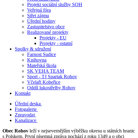
Projekt sociální služby SOH
Veřejná fóra
Střet zájmu
Úřední hodiny
Zastupitelstvo obce
Realizované projekty
Projekty - EU
Projekty - ostatní
Spolky & sdružení
Farnost Sudice
Knihovna
Mateřská škola
SK VEHA TEAM
Sport - TJ Spartak Rohov
Včelaři Kobeřice
Oddíl lukostřelby Rohov
Kontakt
Úřední deska
Fotogalerie
Zpravodaj
Kanalizace
Obec Rohov
leží v nejsevernějším výběžku okresu u státních hranic
s Polskem. První písemná zpráva pochází z roku 1349 a o obci