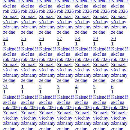
Kalendář
Kalendář
Kalendář
Kalendář
Kalendář
Kalendář
Kalendář
akcí na
akcí na
akcí na
akcí na
akcí na
akcí na
akcí na
rok 2026
rok 2026
rok 2026
rok 2026
rok 2026
rok 2026
rok 2026
Zobrazit
Zobrazit
Zobrazit
Zobrazit
Zobrazit
Zobrazit
Zobrazit
všechny
všechny
všechny
všechny
všechny
všechny
všechny
záznamy
záznamy
záznamy
záznamy
záznamy
záznamy
záznamy
ze dne
ze dne
ze dne
ze dne
ze dne
ze dne
ze dne
24
25
26
27
28
29
30
1
1
1
1
1
1
1
Kalendář
Kalendář
Kalendář
Kalendář
Kalendář
Kalendář
Kalendář
akcí na
akcí na
akcí na
akcí na
akcí na
akcí na
akcí na
rok 2026
rok 2026
rok 2026
rok 2026
rok 2026
rok 2026
rok 2026
Zobrazit
Zobrazit
Zobrazit
Zobrazit
Zobrazit
Zobrazit
Zobrazit
všechny
všechny
všechny
všechny
všechny
všechny
všechny
záznamy
záznamy
záznamy
záznamy
záznamy
záznamy
záznamy
ze dne
ze dne
ze dne
ze dne
ze dne
ze dne
ze dne
31
1
2
3
4
5
6
1
1
1
1
1
1
1
Kalendář
Kalendář
Kalendář
Kalendář
Kalendář
Kalendář
Kalendář
akcí na
akcí na
akcí na
akcí na
akcí na
akcí na
akcí na
rok 2026
rok 2026
rok 2026
rok 2026
rok 2026
rok 2026
rok 2026
Zobrazit
Zobrazit
Zobrazit
Zobrazit
Zobrazit
Zobrazit
Zobrazit
všechny
všechny
všechny
všechny
všechny
všechny
všechny
záznamy
záznamy
záznamy
záznamy
záznamy
záznamy
záznamy
ze dne
ze dne
ze dne
ze dne
ze dne
ze dne
ze dne