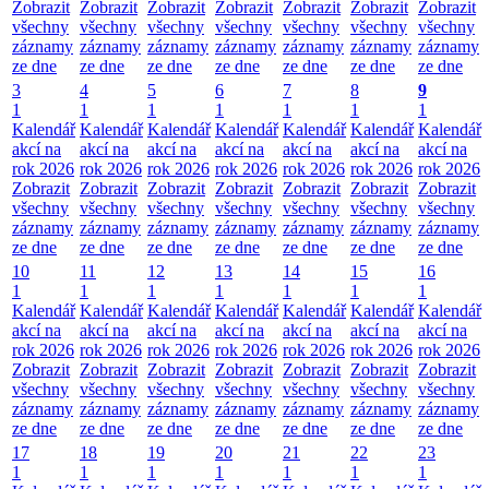
Zobrazit
Zobrazit
Zobrazit
Zobrazit
Zobrazit
Zobrazit
Zobrazit
všechny
všechny
všechny
všechny
všechny
všechny
všechny
záznamy
záznamy
záznamy
záznamy
záznamy
záznamy
záznamy
ze dne
ze dne
ze dne
ze dne
ze dne
ze dne
ze dne
3
4
5
6
7
8
9
1
1
1
1
1
1
1
Kalendář
Kalendář
Kalendář
Kalendář
Kalendář
Kalendář
Kalendář
akcí na
akcí na
akcí na
akcí na
akcí na
akcí na
akcí na
rok 2026
rok 2026
rok 2026
rok 2026
rok 2026
rok 2026
rok 2026
Zobrazit
Zobrazit
Zobrazit
Zobrazit
Zobrazit
Zobrazit
Zobrazit
všechny
všechny
všechny
všechny
všechny
všechny
všechny
záznamy
záznamy
záznamy
záznamy
záznamy
záznamy
záznamy
ze dne
ze dne
ze dne
ze dne
ze dne
ze dne
ze dne
10
11
12
13
14
15
16
1
1
1
1
1
1
1
Kalendář
Kalendář
Kalendář
Kalendář
Kalendář
Kalendář
Kalendář
akcí na
akcí na
akcí na
akcí na
akcí na
akcí na
akcí na
rok 2026
rok 2026
rok 2026
rok 2026
rok 2026
rok 2026
rok 2026
Zobrazit
Zobrazit
Zobrazit
Zobrazit
Zobrazit
Zobrazit
Zobrazit
všechny
všechny
všechny
všechny
všechny
všechny
všechny
záznamy
záznamy
záznamy
záznamy
záznamy
záznamy
záznamy
ze dne
ze dne
ze dne
ze dne
ze dne
ze dne
ze dne
17
18
19
20
21
22
23
1
1
1
1
1
1
1