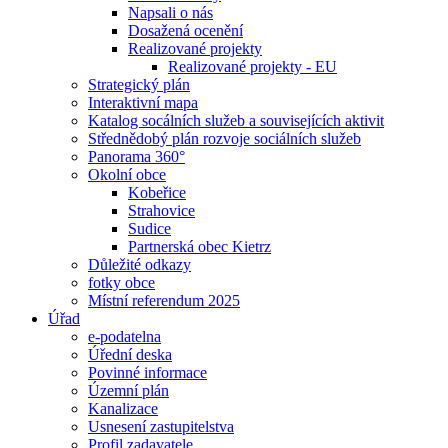
Napsali o nás
Dosažená ocenění
Realizované projekty
Realizované projekty - EU
Strategický plán
Interaktivní mapa
Katalog socálních služeb a souvisejících aktivit
Střednědobý plán rozvoje sociálních služeb
Panorama 360°
Okolní obce
Kobeřice
Strahovice
Sudice
Partnerská obec Kietrz
Důležité odkazy
fotky obce
Místní referendum 2025
Úřad
e-podatelna
Úřední deska
Povinné informace
Územní plán
Kanalizace
Usnesení zastupitelstva
Profil zadavatele