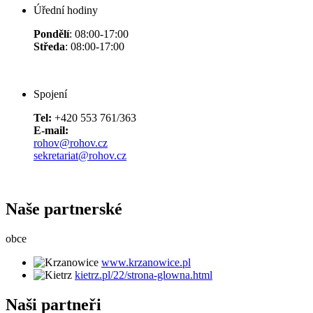
Úřední hodiny
Pondělí
: 08:00-17:00
Středa
: 08:00-17:00
Spojení
Tel:
+420 553 761/363
E-mail:
rohov@rohov.cz
sekretariat@rohov.cz
Naše partnerské
obce
www.krzanowice.pl
kietrz.pl/22/strona-glowna.html
Naši partneři