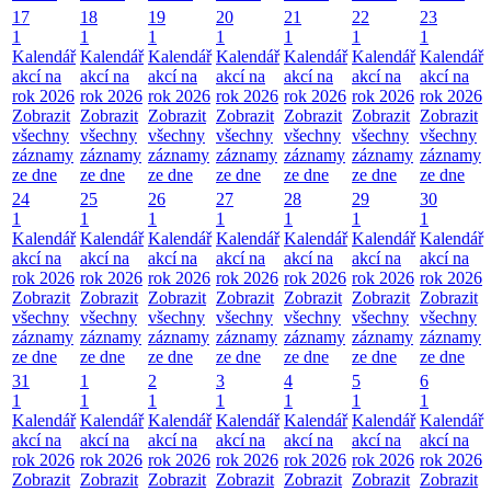
17
18
19
20
21
22
23
1
1
1
1
1
1
1
Kalendář
Kalendář
Kalendář
Kalendář
Kalendář
Kalendář
Kalendář
akcí na
akcí na
akcí na
akcí na
akcí na
akcí na
akcí na
rok 2026
rok 2026
rok 2026
rok 2026
rok 2026
rok 2026
rok 2026
Zobrazit
Zobrazit
Zobrazit
Zobrazit
Zobrazit
Zobrazit
Zobrazit
všechny
všechny
všechny
všechny
všechny
všechny
všechny
záznamy
záznamy
záznamy
záznamy
záznamy
záznamy
záznamy
ze dne
ze dne
ze dne
ze dne
ze dne
ze dne
ze dne
24
25
26
27
28
29
30
1
1
1
1
1
1
1
Kalendář
Kalendář
Kalendář
Kalendář
Kalendář
Kalendář
Kalendář
akcí na
akcí na
akcí na
akcí na
akcí na
akcí na
akcí na
rok 2026
rok 2026
rok 2026
rok 2026
rok 2026
rok 2026
rok 2026
Zobrazit
Zobrazit
Zobrazit
Zobrazit
Zobrazit
Zobrazit
Zobrazit
všechny
všechny
všechny
všechny
všechny
všechny
všechny
záznamy
záznamy
záznamy
záznamy
záznamy
záznamy
záznamy
ze dne
ze dne
ze dne
ze dne
ze dne
ze dne
ze dne
31
1
2
3
4
5
6
1
1
1
1
1
1
1
Kalendář
Kalendář
Kalendář
Kalendář
Kalendář
Kalendář
Kalendář
akcí na
akcí na
akcí na
akcí na
akcí na
akcí na
akcí na
rok 2026
rok 2026
rok 2026
rok 2026
rok 2026
rok 2026
rok 2026
Zobrazit
Zobrazit
Zobrazit
Zobrazit
Zobrazit
Zobrazit
Zobrazit