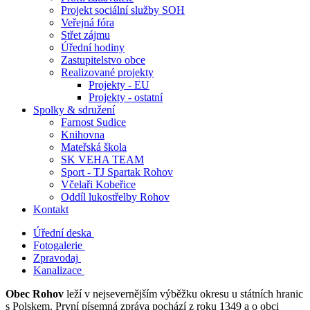
Projekt sociální služby SOH
Veřejná fóra
Střet zájmu
Úřední hodiny
Zastupitelstvo obce
Realizované projekty
Projekty - EU
Projekty - ostatní
Spolky & sdružení
Farnost Sudice
Knihovna
Mateřská škola
SK VEHA TEAM
Sport - TJ Spartak Rohov
Včelaři Kobeřice
Oddíl lukostřelby Rohov
Kontakt
Úřední deska
Fotogalerie
Zpravodaj
Kanalizace
Obec Rohov
leží v nejsevernějším výběžku okresu u státních hranic
s Polskem. První písemná zpráva pochází z roku 1349 a o obci