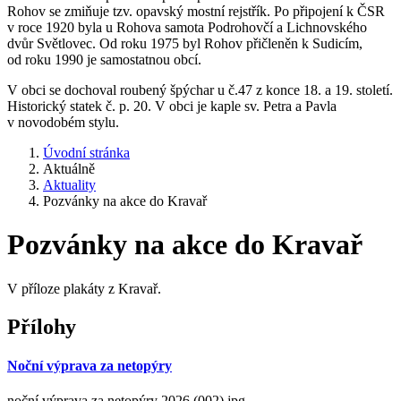
Rohov se zmiňuje tzv. opavský mostní rejstřík. Po připojení k ČSR
v roce 1920 byla u Rohova samota Podrohovčí a Lichnovského
dvůr Světlovec. Od roku 1975 byl Rohov přičleněn k Sudicím,
od roku 1990 je samostatnou obcí.
V obci se dochoval roubený špýchar u č.47 z konce 18. a 19. století.
Historický statek č. p. 20. V obci je kaple sv. Petra a Pavla
v novodobém stylu.
Úvodní stránka
Aktuálně
Aktuality
Pozvánky na akce do Kravař
Pozvánky na akce do Kravař
V příloze plakáty z Kravař.
Přílohy
Noční výprava za netopýry
noční výprava za netopýry 2026 (002).jpg