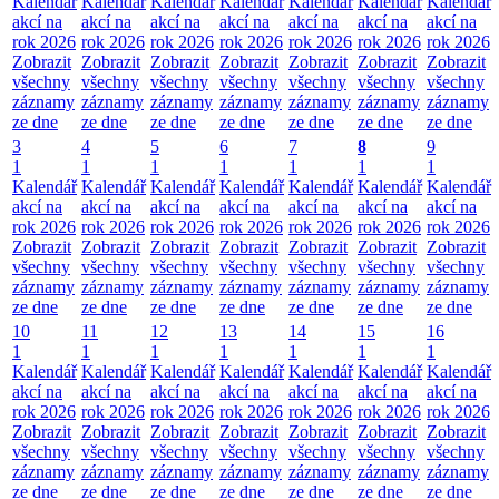
Kalendář
Kalendář
Kalendář
Kalendář
Kalendář
Kalendář
Kalendář
akcí na
akcí na
akcí na
akcí na
akcí na
akcí na
akcí na
rok 2026
rok 2026
rok 2026
rok 2026
rok 2026
rok 2026
rok 2026
Zobrazit
Zobrazit
Zobrazit
Zobrazit
Zobrazit
Zobrazit
Zobrazit
všechny
všechny
všechny
všechny
všechny
všechny
všechny
záznamy
záznamy
záznamy
záznamy
záznamy
záznamy
záznamy
ze dne
ze dne
ze dne
ze dne
ze dne
ze dne
ze dne
3
4
5
6
7
8
9
1
1
1
1
1
1
1
Kalendář
Kalendář
Kalendář
Kalendář
Kalendář
Kalendář
Kalendář
akcí na
akcí na
akcí na
akcí na
akcí na
akcí na
akcí na
rok 2026
rok 2026
rok 2026
rok 2026
rok 2026
rok 2026
rok 2026
Zobrazit
Zobrazit
Zobrazit
Zobrazit
Zobrazit
Zobrazit
Zobrazit
všechny
všechny
všechny
všechny
všechny
všechny
všechny
záznamy
záznamy
záznamy
záznamy
záznamy
záznamy
záznamy
ze dne
ze dne
ze dne
ze dne
ze dne
ze dne
ze dne
10
11
12
13
14
15
16
1
1
1
1
1
1
1
Kalendář
Kalendář
Kalendář
Kalendář
Kalendář
Kalendář
Kalendář
akcí na
akcí na
akcí na
akcí na
akcí na
akcí na
akcí na
rok 2026
rok 2026
rok 2026
rok 2026
rok 2026
rok 2026
rok 2026
Zobrazit
Zobrazit
Zobrazit
Zobrazit
Zobrazit
Zobrazit
Zobrazit
všechny
všechny
všechny
všechny
všechny
všechny
všechny
záznamy
záznamy
záznamy
záznamy
záznamy
záznamy
záznamy
ze dne
ze dne
ze dne
ze dne
ze dne
ze dne
ze dne