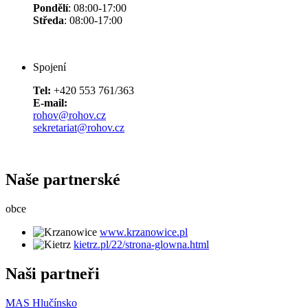
Pondělí
: 08:00-17:00
Středa
: 08:00-17:00
Spojení
Tel:
+420 553 761/363
E-mail:
rohov@rohov.cz
sekretariat@rohov.cz
Naše partnerské
obce
www.krzanowice.pl
kietrz.pl/22/strona-glowna.html
Naši partneři
MAS Hlučínsko