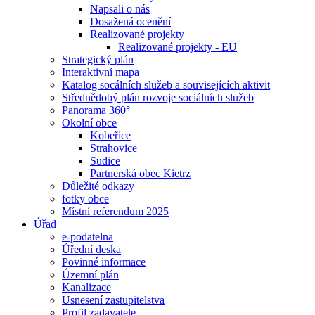
Napsali o nás
Dosažená ocenění
Realizované projekty
Realizované projekty - EU
Strategický plán
Interaktivní mapa
Katalog socálních služeb a souvisejících aktivit
Střednědobý plán rozvoje sociálních služeb
Panorama 360°
Okolní obce
Kobeřice
Strahovice
Sudice
Partnerská obec Kietrz
Důležité odkazy
fotky obce
Místní referendum 2025
Úřad
e-podatelna
Úřední deska
Povinné informace
Územní plán
Kanalizace
Usnesení zastupitelstva
Profil zadavatele