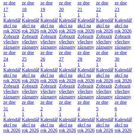
ze dne
ze dne
ze dne
ze dne
ze dne
ze dne
ze dne
17
18
19
20
21
22
23
1
1
1
1
1
1
1
Kalendář
Kalendář
Kalendář
Kalendář
Kalendář
Kalendář
Kalendář
akcí na
akcí na
akcí na
akcí na
akcí na
akcí na
akcí na
rok 2026
rok 2026
rok 2026
rok 2026
rok 2026
rok 2026
rok 2026
Zobrazit
Zobrazit
Zobrazit
Zobrazit
Zobrazit
Zobrazit
Zobrazit
všechny
všechny
všechny
všechny
všechny
všechny
všechny
záznamy
záznamy
záznamy
záznamy
záznamy
záznamy
záznamy
ze dne
ze dne
ze dne
ze dne
ze dne
ze dne
ze dne
24
25
26
27
28
29
30
1
1
1
1
1
1
1
Kalendář
Kalendář
Kalendář
Kalendář
Kalendář
Kalendář
Kalendář
akcí na
akcí na
akcí na
akcí na
akcí na
akcí na
akcí na
rok 2026
rok 2026
rok 2026
rok 2026
rok 2026
rok 2026
rok 2026
Zobrazit
Zobrazit
Zobrazit
Zobrazit
Zobrazit
Zobrazit
Zobrazit
všechny
všechny
všechny
všechny
všechny
všechny
všechny
záznamy
záznamy
záznamy
záznamy
záznamy
záznamy
záznamy
ze dne
ze dne
ze dne
ze dne
ze dne
ze dne
ze dne
31
1
2
3
4
5
6
1
1
1
1
1
1
1
Kalendář
Kalendář
Kalendář
Kalendář
Kalendář
Kalendář
Kalendář
akcí na
akcí na
akcí na
akcí na
akcí na
akcí na
akcí na
rok 2026
rok 2026
rok 2026
rok 2026
rok 2026
rok 2026
rok 2026