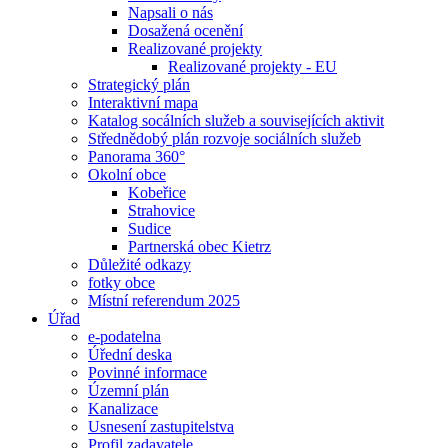
Napsali o nás
Dosažená ocenění
Realizované projekty
Realizované projekty - EU
Strategický plán
Interaktivní mapa
Katalog socálních služeb a souvisejících aktivit
Střednědobý plán rozvoje sociálních služeb
Panorama 360°
Okolní obce
Kobeřice
Strahovice
Sudice
Partnerská obec Kietrz
Důležité odkazy
fotky obce
Místní referendum 2025
Úřad
e-podatelna
Úřední deska
Povinné informace
Územní plán
Kanalizace
Usnesení zastupitelstva
Profil zadavatele