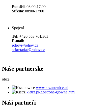
Pondělí
: 08:00-17:00
Středa
: 08:00-17:00
Spojení
Tel:
+420 553 761/363
E-mail:
rohov@rohov.cz
sekretariat@rohov.cz
Naše partnerské
obce
www.krzanowice.pl
kietrz.pl/22/strona-glowna.html
Naši partneři