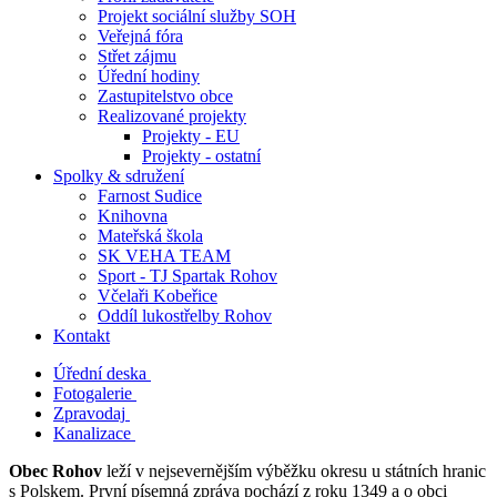
Projekt sociální služby SOH
Veřejná fóra
Střet zájmu
Úřední hodiny
Zastupitelstvo obce
Realizované projekty
Projekty - EU
Projekty - ostatní
Spolky & sdružení
Farnost Sudice
Knihovna
Mateřská škola
SK VEHA TEAM
Sport - TJ Spartak Rohov
Včelaři Kobeřice
Oddíl lukostřelby Rohov
Kontakt
Úřední deska
Fotogalerie
Zpravodaj
Kanalizace
Obec Rohov
leží v nejsevernějším výběžku okresu u státních hranic
s Polskem. První písemná zpráva pochází z roku 1349 a o obci