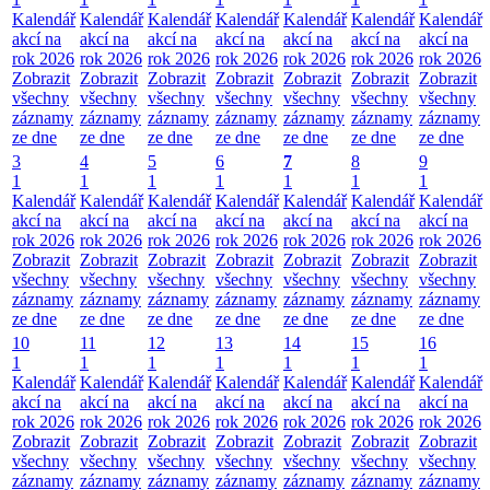
Kalendář
Kalendář
Kalendář
Kalendář
Kalendář
Kalendář
Kalendář
akcí na
akcí na
akcí na
akcí na
akcí na
akcí na
akcí na
rok 2026
rok 2026
rok 2026
rok 2026
rok 2026
rok 2026
rok 2026
Zobrazit
Zobrazit
Zobrazit
Zobrazit
Zobrazit
Zobrazit
Zobrazit
všechny
všechny
všechny
všechny
všechny
všechny
všechny
záznamy
záznamy
záznamy
záznamy
záznamy
záznamy
záznamy
ze dne
ze dne
ze dne
ze dne
ze dne
ze dne
ze dne
3
4
5
6
7
8
9
1
1
1
1
1
1
1
Kalendář
Kalendář
Kalendář
Kalendář
Kalendář
Kalendář
Kalendář
akcí na
akcí na
akcí na
akcí na
akcí na
akcí na
akcí na
rok 2026
rok 2026
rok 2026
rok 2026
rok 2026
rok 2026
rok 2026
Zobrazit
Zobrazit
Zobrazit
Zobrazit
Zobrazit
Zobrazit
Zobrazit
všechny
všechny
všechny
všechny
všechny
všechny
všechny
záznamy
záznamy
záznamy
záznamy
záznamy
záznamy
záznamy
ze dne
ze dne
ze dne
ze dne
ze dne
ze dne
ze dne
10
11
12
13
14
15
16
1
1
1
1
1
1
1
Kalendář
Kalendář
Kalendář
Kalendář
Kalendář
Kalendář
Kalendář
akcí na
akcí na
akcí na
akcí na
akcí na
akcí na
akcí na
rok 2026
rok 2026
rok 2026
rok 2026
rok 2026
rok 2026
rok 2026
Zobrazit
Zobrazit
Zobrazit
Zobrazit
Zobrazit
Zobrazit
Zobrazit
všechny
všechny
všechny
všechny
všechny
všechny
všechny
záznamy
záznamy
záznamy
záznamy
záznamy
záznamy
záznamy