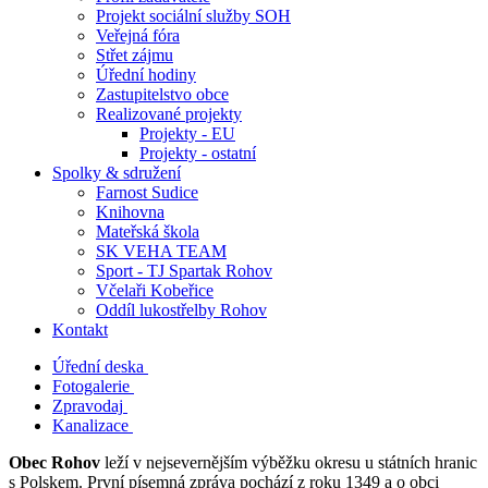
Projekt sociální služby SOH
Veřejná fóra
Střet zájmu
Úřední hodiny
Zastupitelstvo obce
Realizované projekty
Projekty - EU
Projekty - ostatní
Spolky & sdružení
Farnost Sudice
Knihovna
Mateřská škola
SK VEHA TEAM
Sport - TJ Spartak Rohov
Včelaři Kobeřice
Oddíl lukostřelby Rohov
Kontakt
Úřední deska
Fotogalerie
Zpravodaj
Kanalizace
Obec Rohov
leží v nejsevernějším výběžku okresu u státních hranic
s Polskem. První písemná zpráva pochází z roku 1349 a o obci