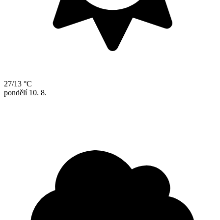
27/13 °C
pondělí
10. 8.