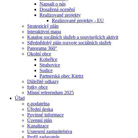
Napsali o nás
Dosažená ocenění
Realizované projekty
Realizované projekty - EU
Strategický plán
Interaktivní mapa
Katalog socálních služeb a souvisejících aktivit
Střednědobý plán rozvoje sociálních služeb
Panorama 360°
Okolní obce
Kobeřice
Strahovice
Sudice
Partnerská obec Kietrz
Důležité odkazy
fotky obce
Místní referendum 2025
Úřad
e-podatelna
Úřední deska
Povinné informace
Územní plán
Kanalizace
Usnesení zastupitelstva
Profil zadavatele