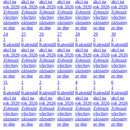
akcí na
akcí na
akcí na
akcí na
akcí na
akcí na
akcí na
rok 2026
rok 2026
rok 2026
rok 2026
rok 2026
rok 2026
rok 2026
Zobrazit
Zobrazit
Zobrazit
Zobrazit
Zobrazit
Zobrazit
Zobrazit
všechny
všechny
všechny
všechny
všechny
všechny
všechny
záznamy
záznamy
záznamy
záznamy
záznamy
záznamy
záznamy
ze dne
ze dne
ze dne
ze dne
ze dne
ze dne
ze dne
24
25
26
27
28
29
30
1
1
1
1
1
1
1
Kalendář
Kalendář
Kalendář
Kalendář
Kalendář
Kalendář
Kalendář
akcí na
akcí na
akcí na
akcí na
akcí na
akcí na
akcí na
rok 2026
rok 2026
rok 2026
rok 2026
rok 2026
rok 2026
rok 2026
Zobrazit
Zobrazit
Zobrazit
Zobrazit
Zobrazit
Zobrazit
Zobrazit
všechny
všechny
všechny
všechny
všechny
všechny
všechny
záznamy
záznamy
záznamy
záznamy
záznamy
záznamy
záznamy
ze dne
ze dne
ze dne
ze dne
ze dne
ze dne
ze dne
31
1
2
3
4
5
6
1
1
1
1
1
1
1
Kalendář
Kalendář
Kalendář
Kalendář
Kalendář
Kalendář
Kalendář
akcí na
akcí na
akcí na
akcí na
akcí na
akcí na
akcí na
rok 2026
rok 2026
rok 2026
rok 2026
rok 2026
rok 2026
rok 2026
Zobrazit
Zobrazit
Zobrazit
Zobrazit
Zobrazit
Zobrazit
Zobrazit
všechny
všechny
všechny
všechny
všechny
všechny
všechny
záznamy
záznamy
záznamy
záznamy
záznamy
záznamy
záznamy
ze dne
ze dne
ze dne
ze dne
ze dne
ze dne
ze dne