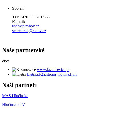
Spojení
Tel:
+420 553 761/363
E-mail:
rohov@rohov.cz
sekretariat@rohov.cz
Naše partnerské
obce
www.krzanowice.pl
kietrz.pl/22/strona-glowna.html
Naši partneři
MAS Hlučínsko
Hlučínsko TV