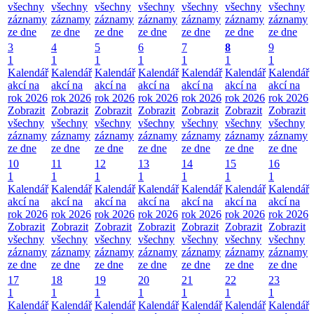
všechny
všechny
všechny
všechny
všechny
všechny
všechny
záznamy
záznamy
záznamy
záznamy
záznamy
záznamy
záznamy
ze dne
ze dne
ze dne
ze dne
ze dne
ze dne
ze dne
3
4
5
6
7
8
9
1
1
1
1
1
1
1
Kalendář
Kalendář
Kalendář
Kalendář
Kalendář
Kalendář
Kalendář
akcí na
akcí na
akcí na
akcí na
akcí na
akcí na
akcí na
rok 2026
rok 2026
rok 2026
rok 2026
rok 2026
rok 2026
rok 2026
Zobrazit
Zobrazit
Zobrazit
Zobrazit
Zobrazit
Zobrazit
Zobrazit
všechny
všechny
všechny
všechny
všechny
všechny
všechny
záznamy
záznamy
záznamy
záznamy
záznamy
záznamy
záznamy
ze dne
ze dne
ze dne
ze dne
ze dne
ze dne
ze dne
10
11
12
13
14
15
16
1
1
1
1
1
1
1
Kalendář
Kalendář
Kalendář
Kalendář
Kalendář
Kalendář
Kalendář
akcí na
akcí na
akcí na
akcí na
akcí na
akcí na
akcí na
rok 2026
rok 2026
rok 2026
rok 2026
rok 2026
rok 2026
rok 2026
Zobrazit
Zobrazit
Zobrazit
Zobrazit
Zobrazit
Zobrazit
Zobrazit
všechny
všechny
všechny
všechny
všechny
všechny
všechny
záznamy
záznamy
záznamy
záznamy
záznamy
záznamy
záznamy
ze dne
ze dne
ze dne
ze dne
ze dne
ze dne
ze dne
17
18
19
20
21
22
23
1
1
1
1
1
1
1
Kalendář
Kalendář
Kalendář
Kalendář
Kalendář
Kalendář
Kalendář