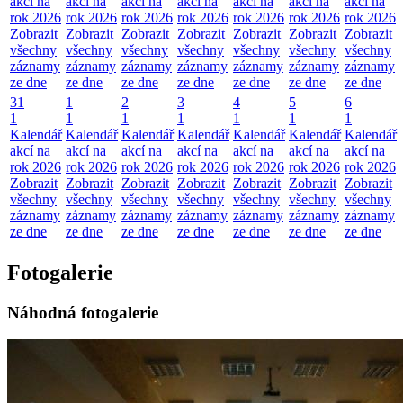
akcí na
akcí na
akcí na
akcí na
akcí na
akcí na
akcí na
rok 2026
rok 2026
rok 2026
rok 2026
rok 2026
rok 2026
rok 2026
Zobrazit
Zobrazit
Zobrazit
Zobrazit
Zobrazit
Zobrazit
Zobrazit
všechny
všechny
všechny
všechny
všechny
všechny
všechny
záznamy
záznamy
záznamy
záznamy
záznamy
záznamy
záznamy
ze dne
ze dne
ze dne
ze dne
ze dne
ze dne
ze dne
31
1
2
3
4
5
6
1
1
1
1
1
1
1
Kalendář
Kalendář
Kalendář
Kalendář
Kalendář
Kalendář
Kalendář
akcí na
akcí na
akcí na
akcí na
akcí na
akcí na
akcí na
rok 2026
rok 2026
rok 2026
rok 2026
rok 2026
rok 2026
rok 2026
Zobrazit
Zobrazit
Zobrazit
Zobrazit
Zobrazit
Zobrazit
Zobrazit
všechny
všechny
všechny
všechny
všechny
všechny
všechny
záznamy
záznamy
záznamy
záznamy
záznamy
záznamy
záznamy
ze dne
ze dne
ze dne
ze dne
ze dne
ze dne
ze dne
Fotogalerie
Náhodná fotogalerie