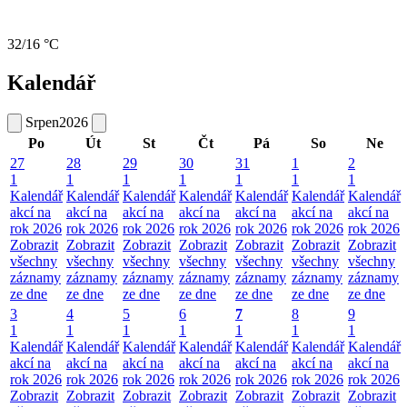
32/16 °C
Kalendář
Srpen
2026
Po
Út
St
Čt
Pá
So
Ne
27
28
29
30
31
1
2
1
1
1
1
1
1
1
Kalendář
Kalendář
Kalendář
Kalendář
Kalendář
Kalendář
Kalendář
akcí na
akcí na
akcí na
akcí na
akcí na
akcí na
akcí na
rok 2026
rok 2026
rok 2026
rok 2026
rok 2026
rok 2026
rok 2026
Zobrazit
Zobrazit
Zobrazit
Zobrazit
Zobrazit
Zobrazit
Zobrazit
všechny
všechny
všechny
všechny
všechny
všechny
všechny
záznamy
záznamy
záznamy
záznamy
záznamy
záznamy
záznamy
ze dne
ze dne
ze dne
ze dne
ze dne
ze dne
ze dne
3
4
5
6
7
8
9
1
1
1
1
1
1
1
Kalendář
Kalendář
Kalendář
Kalendář
Kalendář
Kalendář
Kalendář
akcí na
akcí na
akcí na
akcí na
akcí na
akcí na
akcí na
rok 2026
rok 2026
rok 2026
rok 2026
rok 2026
rok 2026
rok 2026
Zobrazit
Zobrazit
Zobrazit
Zobrazit
Zobrazit
Zobrazit
Zobrazit