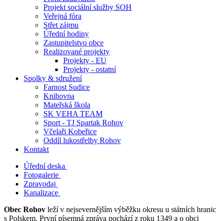
Projekt sociální služby SOH
Veřejná fóra
Střet zájmu
Úřední hodiny
Zastupitelstvo obce
Realizované projekty
Projekty - EU
Projekty - ostatní
Spolky & sdružení
Farnost Sudice
Knihovna
Mateřská škola
SK VEHA TEAM
Sport - TJ Spartak Rohov
Včelaři Kobeřice
Oddíl lukostřelby Rohov
Kontakt
Úřední deska
Fotogalerie
Zpravodaj
Kanalizace
Obec Rohov
leží v nejsevernějším výběžku okresu u státních hranic
s Polskem. První písemná zpráva pochází z roku 1349 a o obci