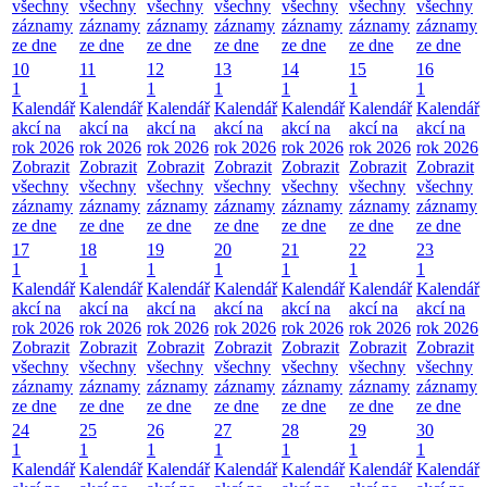
všechny
všechny
všechny
všechny
všechny
všechny
všechny
záznamy
záznamy
záznamy
záznamy
záznamy
záznamy
záznamy
ze dne
ze dne
ze dne
ze dne
ze dne
ze dne
ze dne
10
11
12
13
14
15
16
1
1
1
1
1
1
1
Kalendář
Kalendář
Kalendář
Kalendář
Kalendář
Kalendář
Kalendář
akcí na
akcí na
akcí na
akcí na
akcí na
akcí na
akcí na
rok 2026
rok 2026
rok 2026
rok 2026
rok 2026
rok 2026
rok 2026
Zobrazit
Zobrazit
Zobrazit
Zobrazit
Zobrazit
Zobrazit
Zobrazit
všechny
všechny
všechny
všechny
všechny
všechny
všechny
záznamy
záznamy
záznamy
záznamy
záznamy
záznamy
záznamy
ze dne
ze dne
ze dne
ze dne
ze dne
ze dne
ze dne
17
18
19
20
21
22
23
1
1
1
1
1
1
1
Kalendář
Kalendář
Kalendář
Kalendář
Kalendář
Kalendář
Kalendář
akcí na
akcí na
akcí na
akcí na
akcí na
akcí na
akcí na
rok 2026
rok 2026
rok 2026
rok 2026
rok 2026
rok 2026
rok 2026
Zobrazit
Zobrazit
Zobrazit
Zobrazit
Zobrazit
Zobrazit
Zobrazit
všechny
všechny
všechny
všechny
všechny
všechny
všechny
záznamy
záznamy
záznamy
záznamy
záznamy
záznamy
záznamy
ze dne
ze dne
ze dne
ze dne
ze dne
ze dne
ze dne
24
25
26
27
28
29
30
1
1
1
1
1
1
1
Kalendář
Kalendář
Kalendář
Kalendář
Kalendář
Kalendář
Kalendář