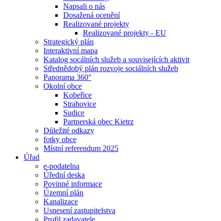
Napsali o nás
Dosažená ocenění
Realizované projekty
Realizované projekty - EU
Strategický plán
Interaktivní mapa
Katalog socálních služeb a souvisejících aktivit
Střednědobý plán rozvoje sociálních služeb
Panorama 360°
Okolní obce
Kobeřice
Strahovice
Sudice
Partnerská obec Kietrz
Důležité odkazy
fotky obce
Místní referendum 2025
Úřad
e-podatelna
Úřední deska
Povinné informace
Územní plán
Kanalizace
Usnesení zastupitelstva
Profil zadavatele