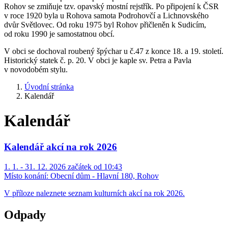
Rohov se zmiňuje tzv. opavský mostní rejstřík. Po připojení k ČSR
v roce 1920 byla u Rohova samota Podrohovčí a Lichnovského
dvůr Světlovec. Od roku 1975 byl Rohov přičleněn k Sudicím,
od roku 1990 je samostatnou obcí.
V obci se dochoval roubený špýchar u č.47 z konce 18. a 19. století.
Historický statek č. p. 20. V obci je kaple sv. Petra a Pavla
v novodobém stylu.
Úvodní stránka
Kalendář
Kalendář
Kalendář akcí na rok 2026
1. 1. - 31. 12. 2026 začátek od 10:43
Místo konání:
Obecní dům - Hlavní 180, Rohov
V příloze naleznete seznam kulturních akcí na rok 2026.
Odpady