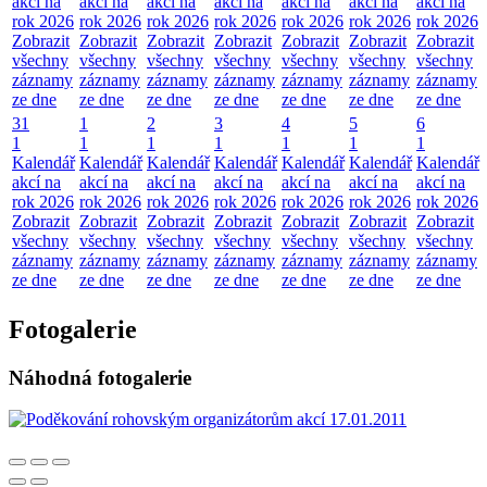
akcí na
akcí na
akcí na
akcí na
akcí na
akcí na
akcí na
rok 2026
rok 2026
rok 2026
rok 2026
rok 2026
rok 2026
rok 2026
Zobrazit
Zobrazit
Zobrazit
Zobrazit
Zobrazit
Zobrazit
Zobrazit
všechny
všechny
všechny
všechny
všechny
všechny
všechny
záznamy
záznamy
záznamy
záznamy
záznamy
záznamy
záznamy
ze dne
ze dne
ze dne
ze dne
ze dne
ze dne
ze dne
31
1
2
3
4
5
6
1
1
1
1
1
1
1
Kalendář
Kalendář
Kalendář
Kalendář
Kalendář
Kalendář
Kalendář
akcí na
akcí na
akcí na
akcí na
akcí na
akcí na
akcí na
rok 2026
rok 2026
rok 2026
rok 2026
rok 2026
rok 2026
rok 2026
Zobrazit
Zobrazit
Zobrazit
Zobrazit
Zobrazit
Zobrazit
Zobrazit
všechny
všechny
všechny
všechny
všechny
všechny
všechny
záznamy
záznamy
záznamy
záznamy
záznamy
záznamy
záznamy
ze dne
ze dne
ze dne
ze dne
ze dne
ze dne
ze dne
Fotogalerie
Náhodná fotogalerie