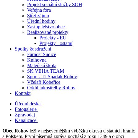
Projekt sociální služby SOH
Veřejná fóra
Střet zájmu
Úřední hodiny
Zastupitelstvo obce
Realizované projekty
Projekty - EU
Projekty - ostatní
Spolky & sdružení
Farnost Sudice
Knihovna
Mateřská škola
SK VEHA TEAM
Sport - TJ Spartak Rohov
Včelaři Kobeřice
Oddíl lukostřelby Rohov
Kontakt
Úřední deska
Fotogalerie
Zpravodaj
Kanalizace
Obec Rohov
leží v nejsevernějším výběžku okresu u státních hranic
s Polskem. První písemná zpráva pochází z roku 1349 a o obci