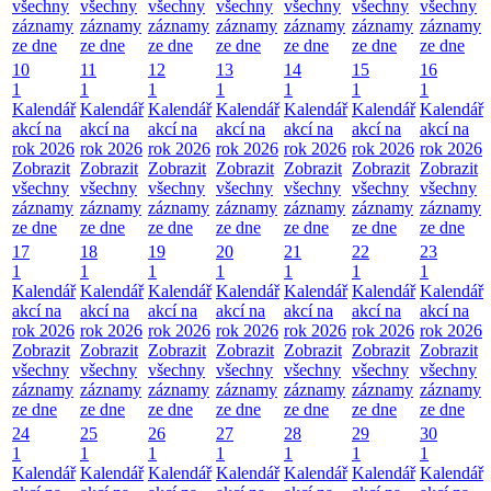
všechny
všechny
všechny
všechny
všechny
všechny
všechny
záznamy
záznamy
záznamy
záznamy
záznamy
záznamy
záznamy
ze dne
ze dne
ze dne
ze dne
ze dne
ze dne
ze dne
10
11
12
13
14
15
16
1
1
1
1
1
1
1
Kalendář
Kalendář
Kalendář
Kalendář
Kalendář
Kalendář
Kalendář
akcí na
akcí na
akcí na
akcí na
akcí na
akcí na
akcí na
rok 2026
rok 2026
rok 2026
rok 2026
rok 2026
rok 2026
rok 2026
Zobrazit
Zobrazit
Zobrazit
Zobrazit
Zobrazit
Zobrazit
Zobrazit
všechny
všechny
všechny
všechny
všechny
všechny
všechny
záznamy
záznamy
záznamy
záznamy
záznamy
záznamy
záznamy
ze dne
ze dne
ze dne
ze dne
ze dne
ze dne
ze dne
17
18
19
20
21
22
23
1
1
1
1
1
1
1
Kalendář
Kalendář
Kalendář
Kalendář
Kalendář
Kalendář
Kalendář
akcí na
akcí na
akcí na
akcí na
akcí na
akcí na
akcí na
rok 2026
rok 2026
rok 2026
rok 2026
rok 2026
rok 2026
rok 2026
Zobrazit
Zobrazit
Zobrazit
Zobrazit
Zobrazit
Zobrazit
Zobrazit
všechny
všechny
všechny
všechny
všechny
všechny
všechny
záznamy
záznamy
záznamy
záznamy
záznamy
záznamy
záznamy
ze dne
ze dne
ze dne
ze dne
ze dne
ze dne
ze dne
24
25
26
27
28
29
30
1
1
1
1
1
1
1
Kalendář
Kalendář
Kalendář
Kalendář
Kalendář
Kalendář
Kalendář