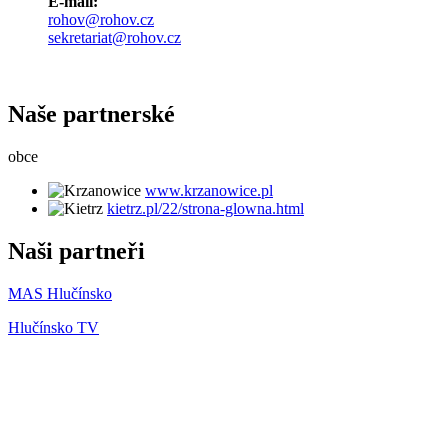
E-mail:
rohov@rohov.cz
sekretariat@rohov.cz
Naše partnerské
obce
www.krzanowice.pl
kietrz.pl/22/strona-glowna.html
Naši partneři
MAS Hlučínsko
Hlučínsko TV