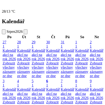
28/13 °C
Kalendář
Srpen
2026
Po
Út
St
Čt
Pá
So
Ne
27
28
29
30
31
1
2
1
1
1
1
1
1
1
Kalendář
Kalendář
Kalendář
Kalendář
Kalendář
Kalendář
Kalendář
akcí na
akcí na
akcí na
akcí na
akcí na
akcí na
akcí na
rok 2026
rok 2026
rok 2026
rok 2026
rok 2026
rok 2026
rok 2026
Zobrazit
Zobrazit
Zobrazit
Zobrazit
Zobrazit
Zobrazit
Zobrazit
všechny
všechny
všechny
všechny
všechny
všechny
všechny
záznamy
záznamy
záznamy
záznamy
záznamy
záznamy
záznamy
ze dne
ze dne
ze dne
ze dne
ze dne
ze dne
ze dne
3
4
5
6
7
8
9
1
1
1
1
1
1
1
Kalendář
Kalendář
Kalendář
Kalendář
Kalendář
Kalendář
Kalendář
akcí na
akcí na
akcí na
akcí na
akcí na
akcí na
akcí na
rok 2026
rok 2026
rok 2026
rok 2026
rok 2026
rok 2026
rok 2026
Zobrazit
Zobrazit
Zobrazit
Zobrazit
Zobrazit
Zobrazit
Zobrazit