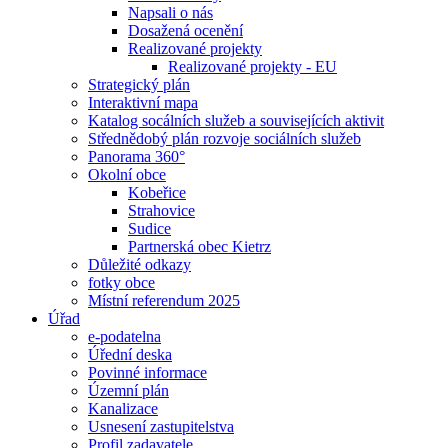
Napsali o nás
Dosažená ocenění
Realizované projekty
Realizované projekty - EU
Strategický plán
Interaktivní mapa
Katalog socálních služeb a souvisejících aktivit
Střednědobý plán rozvoje sociálních služeb
Panorama 360°
Okolní obce
Kobeřice
Strahovice
Sudice
Partnerská obec Kietrz
Důležité odkazy
fotky obce
Místní referendum 2025
Úřad
e-podatelna
Úřední deska
Povinné informace
Územní plán
Kanalizace
Usnesení zastupitelstva
Profil zadavatele