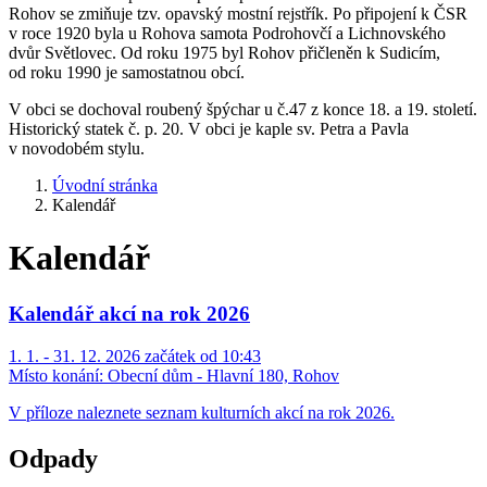
Rohov se zmiňuje tzv. opavský mostní rejstřík. Po připojení k ČSR
v roce 1920 byla u Rohova samota Podrohovčí a Lichnovského
dvůr Světlovec. Od roku 1975 byl Rohov přičleněn k Sudicím,
od roku 1990 je samostatnou obcí.
V obci se dochoval roubený špýchar u č.47 z konce 18. a 19. století.
Historický statek č. p. 20. V obci je kaple sv. Petra a Pavla
v novodobém stylu.
Úvodní stránka
Kalendář
Kalendář
Kalendář akcí na rok 2026
1. 1. - 31. 12. 2026 začátek od 10:43
Místo konání:
Obecní dům - Hlavní 180, Rohov
V příloze naleznete seznam kulturních akcí na rok 2026.
Odpady