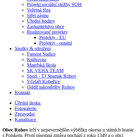
Projekt sociální služby SOH
Veřejná fóra
Střet zájmu
Úřední hodiny
Zastupitelstvo obce
Realizované projekty
Projekty - EU
Projekty - ostatní
Spolky & sdružení
Farnost Sudice
Knihovna
Mateřská škola
SK VEHA TEAM
Sport - TJ Spartak Rohov
Včelaři Kobeřice
Oddíl lukostřelby Rohov
Kontakt
Úřední deska
Fotogalerie
Zpravodaj
Kanalizace
Obec Rohov
leží v nejsevernějším výběžku okresu u státních hranic
s Polskem. První písemná zpráva pochází z roku 1349 a o obci