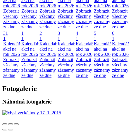
akcí na
akcí na
akcí na
akcí na
akcí na
akcí na
akcí na
rok 2026
rok 2026
rok 2026
rok 2026
rok 2026
rok 2026
rok 2026
Zobrazit
Zobrazit
Zobrazit
Zobrazit
Zobrazit
Zobrazit
Zobrazit
všechny
všechny
všechny
všechny
všechny
všechny
všechny
záznamy
záznamy
záznamy
záznamy
záznamy
záznamy
záznamy
ze dne
ze dne
ze dne
ze dne
ze dne
ze dne
ze dne
31
1
2
3
4
5
6
1
1
1
1
1
1
1
Kalendář
Kalendář
Kalendář
Kalendář
Kalendář
Kalendář
Kalendář
akcí na
akcí na
akcí na
akcí na
akcí na
akcí na
akcí na
rok 2026
rok 2026
rok 2026
rok 2026
rok 2026
rok 2026
rok 2026
Zobrazit
Zobrazit
Zobrazit
Zobrazit
Zobrazit
Zobrazit
Zobrazit
všechny
všechny
všechny
všechny
všechny
všechny
všechny
záznamy
záznamy
záznamy
záznamy
záznamy
záznamy
záznamy
ze dne
ze dne
ze dne
ze dne
ze dne
ze dne
ze dne
Fotogalerie
Náhodná fotogalerie