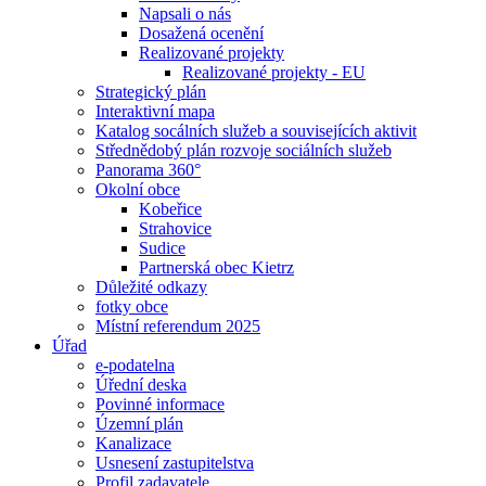
Napsali o nás
Dosažená ocenění
Realizované projekty
Realizované projekty - EU
Strategický plán
Interaktivní mapa
Katalog socálních služeb a souvisejících aktivit
Střednědobý plán rozvoje sociálních služeb
Panorama 360°
Okolní obce
Kobeřice
Strahovice
Sudice
Partnerská obec Kietrz
Důležité odkazy
fotky obce
Místní referendum 2025
Úřad
e-podatelna
Úřední deska
Povinné informace
Územní plán
Kanalizace
Usnesení zastupitelstva
Profil zadavatele