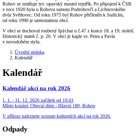
Rohov se zmiňuje tzv. opavský mostní rejstřík. Po připojení k ČSR
v roce 1920 byla u Rohova samota Podrohovčí a Lichnovského
dvůr Světlovec. Od roku 1975 byl Rohov přičleněn k Sudicím,
od roku 1990 je samostatnou obcí.
V obci se dochoval roubený špýchar u č.47 z konce 18. a 19. století.
Historický statek č. p. 20. V obci je kaple sv. Petra a Pavla
v novodobém stylu.
Úvodní stránka
Kalendář
Kalendář
Kalendář akcí na rok 2026
1. 1. - 31. 12. 2026 začátek od 10:43
Místo konání:
Obecní dům - Hlavní 180, Rohov
V příloze naleznete seznam kulturních akcí na rok 2026.
Odpady