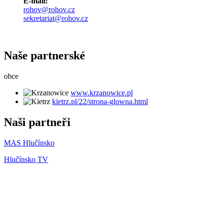
E-mail:
rohov@rohov.cz
sekretariat@rohov.cz
Naše partnerské
obce
www.krzanowice.pl
kietrz.pl/22/strona-glowna.html
Naši partneři
MAS Hlučínsko
Hlučínsko TV