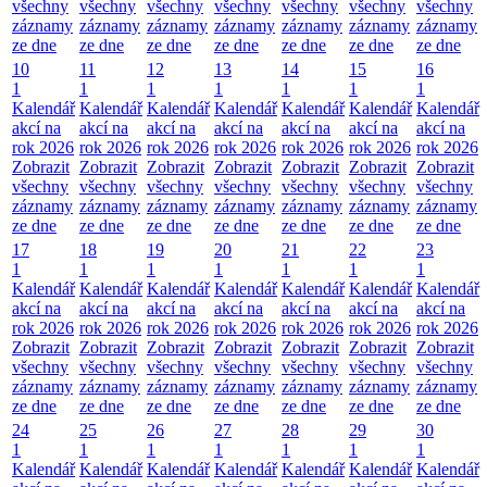
všechny
všechny
všechny
všechny
všechny
všechny
všechny
záznamy
záznamy
záznamy
záznamy
záznamy
záznamy
záznamy
ze dne
ze dne
ze dne
ze dne
ze dne
ze dne
ze dne
10
11
12
13
14
15
16
1
1
1
1
1
1
1
Kalendář
Kalendář
Kalendář
Kalendář
Kalendář
Kalendář
Kalendář
akcí na
akcí na
akcí na
akcí na
akcí na
akcí na
akcí na
rok 2026
rok 2026
rok 2026
rok 2026
rok 2026
rok 2026
rok 2026
Zobrazit
Zobrazit
Zobrazit
Zobrazit
Zobrazit
Zobrazit
Zobrazit
všechny
všechny
všechny
všechny
všechny
všechny
všechny
záznamy
záznamy
záznamy
záznamy
záznamy
záznamy
záznamy
ze dne
ze dne
ze dne
ze dne
ze dne
ze dne
ze dne
17
18
19
20
21
22
23
1
1
1
1
1
1
1
Kalendář
Kalendář
Kalendář
Kalendář
Kalendář
Kalendář
Kalendář
akcí na
akcí na
akcí na
akcí na
akcí na
akcí na
akcí na
rok 2026
rok 2026
rok 2026
rok 2026
rok 2026
rok 2026
rok 2026
Zobrazit
Zobrazit
Zobrazit
Zobrazit
Zobrazit
Zobrazit
Zobrazit
všechny
všechny
všechny
všechny
všechny
všechny
všechny
záznamy
záznamy
záznamy
záznamy
záznamy
záznamy
záznamy
ze dne
ze dne
ze dne
ze dne
ze dne
ze dne
ze dne
24
25
26
27
28
29
30
1
1
1
1
1
1
1
Kalendář
Kalendář
Kalendář
Kalendář
Kalendář
Kalendář
Kalendář