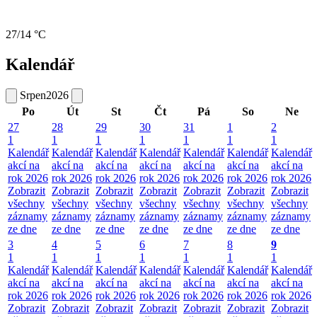
27/14 °C
Kalendář
Srpen
2026
Po
Út
St
Čt
Pá
So
Ne
27
28
29
30
31
1
2
1
1
1
1
1
1
1
Kalendář
Kalendář
Kalendář
Kalendář
Kalendář
Kalendář
Kalendář
akcí na
akcí na
akcí na
akcí na
akcí na
akcí na
akcí na
rok 2026
rok 2026
rok 2026
rok 2026
rok 2026
rok 2026
rok 2026
Zobrazit
Zobrazit
Zobrazit
Zobrazit
Zobrazit
Zobrazit
Zobrazit
všechny
všechny
všechny
všechny
všechny
všechny
všechny
záznamy
záznamy
záznamy
záznamy
záznamy
záznamy
záznamy
ze dne
ze dne
ze dne
ze dne
ze dne
ze dne
ze dne
3
4
5
6
7
8
9
1
1
1
1
1
1
1
Kalendář
Kalendář
Kalendář
Kalendář
Kalendář
Kalendář
Kalendář
akcí na
akcí na
akcí na
akcí na
akcí na
akcí na
akcí na
rok 2026
rok 2026
rok 2026
rok 2026
rok 2026
rok 2026
rok 2026
Zobrazit
Zobrazit
Zobrazit
Zobrazit
Zobrazit
Zobrazit
Zobrazit