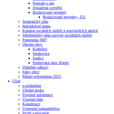
Napsali o nás
Dosažená ocenění
Realizované projekty
Realizované projekty - EU
Strategický plán
Interaktivní mapa
Katalog socálních služeb a souvisejících aktivit
Střednědobý plán rozvoje sociálních služeb
Panorama 360°
Okolní obce
Kobeřice
Strahovice
Sudice
Partnerská obec Kietrz
Důležité odkazy
fotky obce
Místní referendum 2025
Úřad
e-podatelna
Úřední deska
Povinné informace
Územní plán
Kanalizace
Usnesení zastupitelstva
Profil zadavatele