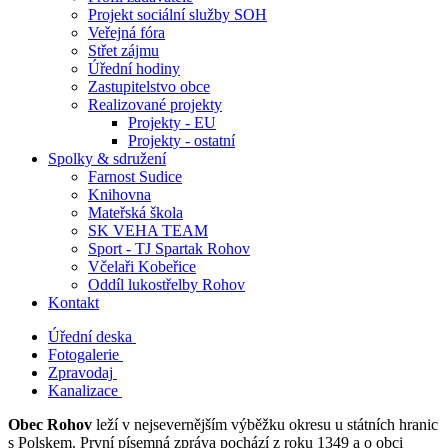
Projekt sociální služby SOH
Veřejná fóra
Střet zájmu
Úřední hodiny
Zastupitelstvo obce
Realizované projekty
Projekty - EU
Projekty - ostatní
Spolky & sdružení
Farnost Sudice
Knihovna
Mateřská škola
SK VEHA TEAM
Sport - TJ Spartak Rohov
Včelaři Kobeřice
Oddíl lukostřelby Rohov
Kontakt
Úřední deska
Fotogalerie
Zpravodaj
Kanalizace
Obec Rohov
leží v nejsevernějším výběžku okresu u státních hranic
s Polskem. První písemná zpráva pochází z roku 1349 a o obci