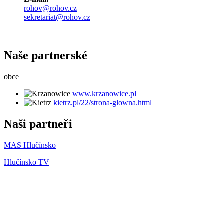
rohov@rohov.cz
sekretariat@rohov.cz
Naše partnerské
obce
www.krzanowice.pl
kietrz.pl/22/strona-glowna.html
Naši partneři
MAS Hlučínsko
Hlučínsko TV