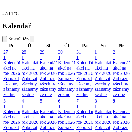
27/14 °C
Kalendář
Srpen
2026
Po
Út
St
Čt
Pá
So
Ne
27
28
29
30
31
1
2
1
1
1
1
1
1
1
Kalendář
Kalendář
Kalendář
Kalendář
Kalendář
Kalendář
Kalendář
akcí na
akcí na
akcí na
akcí na
akcí na
akcí na
akcí na
rok 2026
rok 2026
rok 2026
rok 2026
rok 2026
rok 2026
rok 2026
Zobrazit
Zobrazit
Zobrazit
Zobrazit
Zobrazit
Zobrazit
Zobrazit
všechny
všechny
všechny
všechny
všechny
všechny
všechny
záznamy
záznamy
záznamy
záznamy
záznamy
záznamy
záznamy
ze dne
ze dne
ze dne
ze dne
ze dne
ze dne
ze dne
3
4
5
6
7
8
9
1
1
1
1
1
1
1
Kalendář
Kalendář
Kalendář
Kalendář
Kalendář
Kalendář
Kalendář
akcí na
akcí na
akcí na
akcí na
akcí na
akcí na
akcí na
rok 2026
rok 2026
rok 2026
rok 2026
rok 2026
rok 2026
rok 2026
Zobrazit
Zobrazit
Zobrazit
Zobrazit
Zobrazit
Zobrazit
Zobrazit