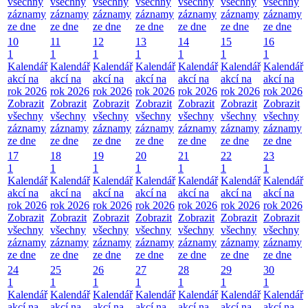
všechny
všechny
všechny
všechny
všechny
všechny
všechny
záznamy
záznamy
záznamy
záznamy
záznamy
záznamy
záznamy
ze dne
ze dne
ze dne
ze dne
ze dne
ze dne
ze dne
10
11
12
13
14
15
16
1
1
1
1
1
1
1
Kalendář
Kalendář
Kalendář
Kalendář
Kalendář
Kalendář
Kalendář
akcí na
akcí na
akcí na
akcí na
akcí na
akcí na
akcí na
rok 2026
rok 2026
rok 2026
rok 2026
rok 2026
rok 2026
rok 2026
Zobrazit
Zobrazit
Zobrazit
Zobrazit
Zobrazit
Zobrazit
Zobrazit
všechny
všechny
všechny
všechny
všechny
všechny
všechny
záznamy
záznamy
záznamy
záznamy
záznamy
záznamy
záznamy
ze dne
ze dne
ze dne
ze dne
ze dne
ze dne
ze dne
17
18
19
20
21
22
23
1
1
1
1
1
1
1
Kalendář
Kalendář
Kalendář
Kalendář
Kalendář
Kalendář
Kalendář
akcí na
akcí na
akcí na
akcí na
akcí na
akcí na
akcí na
rok 2026
rok 2026
rok 2026
rok 2026
rok 2026
rok 2026
rok 2026
Zobrazit
Zobrazit
Zobrazit
Zobrazit
Zobrazit
Zobrazit
Zobrazit
všechny
všechny
všechny
všechny
všechny
všechny
všechny
záznamy
záznamy
záznamy
záznamy
záznamy
záznamy
záznamy
ze dne
ze dne
ze dne
ze dne
ze dne
ze dne
ze dne
24
25
26
27
28
29
30
1
1
1
1
1
1
1
Kalendář
Kalendář
Kalendář
Kalendář
Kalendář
Kalendář
Kalendář
akcí na
akcí na
akcí na
akcí na
akcí na
akcí na
akcí na