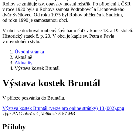
Rohov se zmiňuje tzv. opavský mostní rejstřík. Po připojení k ČSR
v roce 1920 byla u Rohova samota Podrohovčí a Lichnovského
dvůr Světlovec. Od roku 1975 byl Rohov přičleněn k Sudicím,
od roku 1990 je samostatnou obcí.
V obci se dochoval roubený špýchar u č.47 z konce 18. a 19. století.
Historický statek č. p. 20. V obci je kaple sv. Petra a Pavla
v novodobém stylu.
Úvodní stránka
Aktuálně
Aktuality
Výstava kostek Bruntál
Výstava kostek Bruntál
V příloze pozvánka do Bruntálu.
Výstava kostek Bruntál (verze pro online stránky)-13 (002).png
Typ: PNG obrázek, Velikost: 5.87 MB
Přílohy