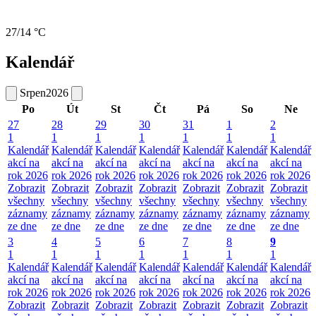
27/14 °C
Kalendář
Srpen
2026
Po
Út
St
Čt
Pá
So
Ne
27
28
29
30
31
1
2
1
1
1
1
1
1
1
Kalendář
Kalendář
Kalendář
Kalendář
Kalendář
Kalendář
Kalendář
akcí na
akcí na
akcí na
akcí na
akcí na
akcí na
akcí na
rok 2026
rok 2026
rok 2026
rok 2026
rok 2026
rok 2026
rok 2026
Zobrazit
Zobrazit
Zobrazit
Zobrazit
Zobrazit
Zobrazit
Zobrazit
všechny
všechny
všechny
všechny
všechny
všechny
všechny
záznamy
záznamy
záznamy
záznamy
záznamy
záznamy
záznamy
ze dne
ze dne
ze dne
ze dne
ze dne
ze dne
ze dne
3
4
5
6
7
8
9
1
1
1
1
1
1
1
Kalendář
Kalendář
Kalendář
Kalendář
Kalendář
Kalendář
Kalendář
akcí na
akcí na
akcí na
akcí na
akcí na
akcí na
akcí na
rok 2026
rok 2026
rok 2026
rok 2026
rok 2026
rok 2026
rok 2026
Zobrazit
Zobrazit
Zobrazit
Zobrazit
Zobrazit
Zobrazit
Zobrazit