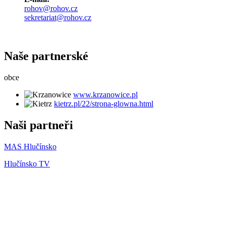
rohov@rohov.cz
sekretariat@rohov.cz
Naše partnerské
obce
www.krzanowice.pl
kietrz.pl/22/strona-glowna.html
Naši partneři
MAS Hlučínsko
Hlučínsko TV