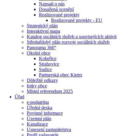
Napsali o nás
Dosažená ocenění
Realizované projekty
Realizované projekty - EU
Strategický plán
Interaktivní mapa
Katalog socálních služeb a souvisejících aktivit
Střednědobý plán rozvoje sociálních služeb
Panorama 360°
Okolní obce
Kobeřice
Strahovice
Sudice
Partnerská obec Kietrz
Důležité odkazy
fotky obce
Místní referendum 2025
Úřad
e-podatelna
Úřední deska
Povinné informace
Územní plán
Kanalizace
Usnesení zastupitelstva
Profil zadavatele