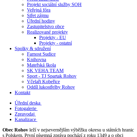
Projekt sociální služby SOH
Veřejná fóra
Střet zájmu
Úřední hodiny
Zastupitelstvo obce
Realizované projekty
Projekty - EU
Projekty - ostatní
Spolky & sdružení
Farnost Sudice
Knihovna
Mateřská škola
SK VEHA TEAM
Sport - TJ Spartak Rohov
Včelaři Kobeřice
Oddíl lukostřelby Rohov
Kontakt
Úřední deska
Fotogalerie
Zpravodaj
Kanalizace
Obec Rohov
leží v nejsevernějším výběžku okresu u státních hranic
s Polskem. První písemná zpráva pochází z roku 1349 a o obci