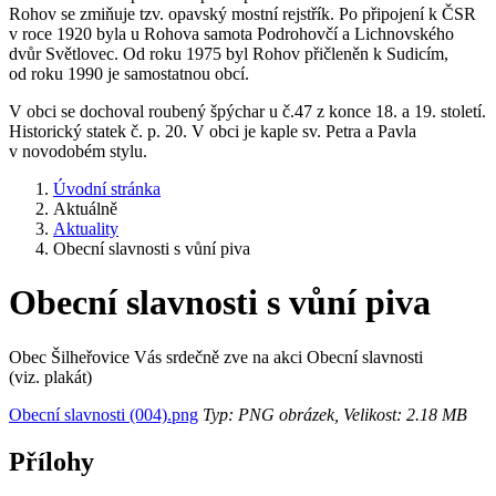
Rohov se zmiňuje tzv. opavský mostní rejstřík. Po připojení k ČSR
v roce 1920 byla u Rohova samota Podrohovčí a Lichnovského
dvůr Světlovec. Od roku 1975 byl Rohov přičleněn k Sudicím,
od roku 1990 je samostatnou obcí.
V obci se dochoval roubený špýchar u č.47 z konce 18. a 19. století.
Historický statek č. p. 20. V obci je kaple sv. Petra a Pavla
v novodobém stylu.
Úvodní stránka
Aktuálně
Aktuality
Obecní slavnosti s vůní piva
Obecní slavnosti s vůní piva
Obec Šilheřovice Vás srdečně zve na akci Obecní slavnosti
(viz. plakát)
Obecní slavnosti (004).png
Typ: PNG obrázek, Velikost: 2.18 MB
Přílohy