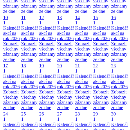
všechny
všechny
všechny
všechny
všechny
všechny
všechny
záznamy
záznamy
záznamy
záznamy
záznamy
záznamy
záznamy
ze dne
ze dne
ze dne
ze dne
ze dne
ze dne
ze dne
10
11
12
13
14
15
16
1
1
1
1
1
1
1
Kalendář
Kalendář
Kalendář
Kalendář
Kalendář
Kalendář
Kalendář
akcí na
akcí na
akcí na
akcí na
akcí na
akcí na
akcí na
rok 2026
rok 2026
rok 2026
rok 2026
rok 2026
rok 2026
rok 2026
Zobrazit
Zobrazit
Zobrazit
Zobrazit
Zobrazit
Zobrazit
Zobrazit
všechny
všechny
všechny
všechny
všechny
všechny
všechny
záznamy
záznamy
záznamy
záznamy
záznamy
záznamy
záznamy
ze dne
ze dne
ze dne
ze dne
ze dne
ze dne
ze dne
17
18
19
20
21
22
23
1
1
1
1
1
1
1
Kalendář
Kalendář
Kalendář
Kalendář
Kalendář
Kalendář
Kalendář
akcí na
akcí na
akcí na
akcí na
akcí na
akcí na
akcí na
rok 2026
rok 2026
rok 2026
rok 2026
rok 2026
rok 2026
rok 2026
Zobrazit
Zobrazit
Zobrazit
Zobrazit
Zobrazit
Zobrazit
Zobrazit
všechny
všechny
všechny
všechny
všechny
všechny
všechny
záznamy
záznamy
záznamy
záznamy
záznamy
záznamy
záznamy
ze dne
ze dne
ze dne
ze dne
ze dne
ze dne
ze dne
24
25
26
27
28
29
30
1
1
1
1
1
1
1
Kalendář
Kalendář
Kalendář
Kalendář
Kalendář
Kalendář
Kalendář
akcí na
akcí na
akcí na
akcí na
akcí na
akcí na
akcí na