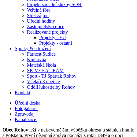
Projekt sociální služby SOH
Veřejná fóra
Střet zájmu
Úřední hodiny
Zastupitelstvo obce
Realizované projekty
Projekty - EU
Projekty - ostatní
Spolky & sdružení
Farnost Sudice
Knihovna
Mateřská škola
SK VEHA TEAM
Sport - TJ Spartak Rohov
Včelaři Kobeřice
Oddíl lukostřelby Rohov
Kontakt
Úřední deska
Fotogalerie
Zpravodaj
Kanalizace
Obec Rohov
leží v nejsevernějším výběžku okresu u státních hranic
s Polskem. První písemná zpráva pochází z roku 1349 a o obci