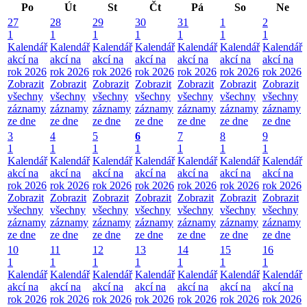
Po
Út
St
Čt
Pá
So
Ne
27
28
29
30
31
1
2
1
1
1
1
1
1
1
Kalendář
Kalendář
Kalendář
Kalendář
Kalendář
Kalendář
Kalendář
akcí na
akcí na
akcí na
akcí na
akcí na
akcí na
akcí na
rok 2026
rok 2026
rok 2026
rok 2026
rok 2026
rok 2026
rok 2026
Zobrazit
Zobrazit
Zobrazit
Zobrazit
Zobrazit
Zobrazit
Zobrazit
všechny
všechny
všechny
všechny
všechny
všechny
všechny
záznamy
záznamy
záznamy
záznamy
záznamy
záznamy
záznamy
ze dne
ze dne
ze dne
ze dne
ze dne
ze dne
ze dne
3
4
5
6
7
8
9
1
1
1
1
1
1
1
Kalendář
Kalendář
Kalendář
Kalendář
Kalendář
Kalendář
Kalendář
akcí na
akcí na
akcí na
akcí na
akcí na
akcí na
akcí na
rok 2026
rok 2026
rok 2026
rok 2026
rok 2026
rok 2026
rok 2026
Zobrazit
Zobrazit
Zobrazit
Zobrazit
Zobrazit
Zobrazit
Zobrazit
všechny
všechny
všechny
všechny
všechny
všechny
všechny
záznamy
záznamy
záznamy
záznamy
záznamy
záznamy
záznamy
ze dne
ze dne
ze dne
ze dne
ze dne
ze dne
ze dne
10
11
12
13
14
15
16
1
1
1
1
1
1
1
Kalendář
Kalendář
Kalendář
Kalendář
Kalendář
Kalendář
Kalendář
akcí na
akcí na
akcí na
akcí na
akcí na
akcí na
akcí na
rok 2026
rok 2026
rok 2026
rok 2026
rok 2026
rok 2026
rok 2026