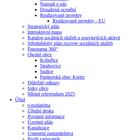
Napsali o nás
Dosažená ocenění
Realizované projekty
Realizované projekty - EU
Strategický plán
Interaktivní mapa
Katalog socálních služeb a souvisejících aktivit
Střednědobý plán rozvoje sociálních služeb
Panorama 360°
Okolní obce
Kobeřice
Strahovice
Sudice
Partnerská obec Kietrz
Důležité odkazy
fotky obce
Místní referendum 2025
Úřad
e-podatelna
Úřední deska
Povinné informace
Územní plán
Kanalizace
Usnesení zastupitelstva
Profil zadavatele