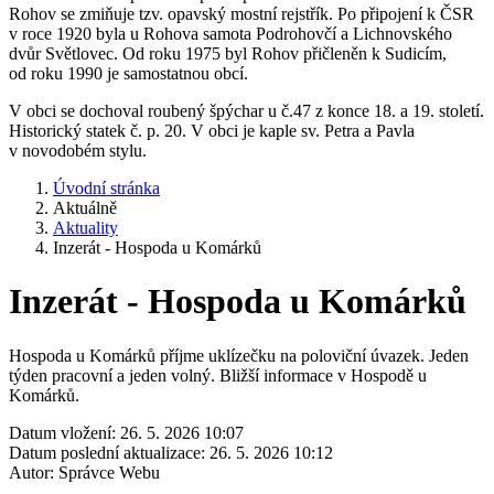
Rohov se zmiňuje tzv. opavský mostní rejstřík. Po připojení k ČSR
v roce 1920 byla u Rohova samota Podrohovčí a Lichnovského
dvůr Světlovec. Od roku 1975 byl Rohov přičleněn k Sudicím,
od roku 1990 je samostatnou obcí.
V obci se dochoval roubený špýchar u č.47 z konce 18. a 19. století.
Historický statek č. p. 20. V obci je kaple sv. Petra a Pavla
v novodobém stylu.
Úvodní stránka
Aktuálně
Aktuality
Inzerát - Hospoda u Komárků
Inzerát - Hospoda u Komárků
Hospoda u Komárků příjme uklízečku na poloviční úvazek. Jeden
týden pracovní a jeden volný. Bližší informace v Hospodě u
Komárků.
Datum vložení:
26. 5. 2026 10:07
Datum poslední aktualizace:
26. 5. 2026 10:12
Autor:
Správce Webu