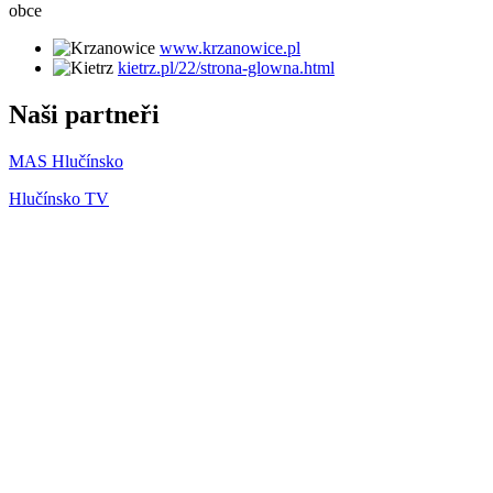
obce
www.krzanowice.pl
kietrz.pl/22/strona-glowna.html
Naši partneři
MAS Hlučínsko
Hlučínsko TV