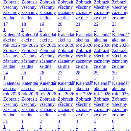
Zobrazit
Zobrazit
Zobrazit
Zobrazit
Zobrazit
Zobrazit
Zobrazit
všechny
všechny
všechny
všechny
všechny
všechny
všechny
záznamy
záznamy
záznamy
záznamy
záznamy
záznamy
záznamy
ze dne
ze dne
ze dne
ze dne
ze dne
ze dne
ze dne
17
18
19
20
21
22
23
1
1
1
1
1
1
1
Kalendář
Kalendář
Kalendář
Kalendář
Kalendář
Kalendář
Kalendář
akcí na
akcí na
akcí na
akcí na
akcí na
akcí na
akcí na
rok 2026
rok 2026
rok 2026
rok 2026
rok 2026
rok 2026
rok 2026
Zobrazit
Zobrazit
Zobrazit
Zobrazit
Zobrazit
Zobrazit
Zobrazit
všechny
všechny
všechny
všechny
všechny
všechny
všechny
záznamy
záznamy
záznamy
záznamy
záznamy
záznamy
záznamy
ze dne
ze dne
ze dne
ze dne
ze dne
ze dne
ze dne
24
25
26
27
28
29
30
1
1
1
1
1
1
1
Kalendář
Kalendář
Kalendář
Kalendář
Kalendář
Kalendář
Kalendář
akcí na
akcí na
akcí na
akcí na
akcí na
akcí na
akcí na
rok 2026
rok 2026
rok 2026
rok 2026
rok 2026
rok 2026
rok 2026
Zobrazit
Zobrazit
Zobrazit
Zobrazit
Zobrazit
Zobrazit
Zobrazit
všechny
všechny
všechny
všechny
všechny
všechny
všechny
záznamy
záznamy
záznamy
záznamy
záznamy
záznamy
záznamy
ze dne
ze dne
ze dne
ze dne
ze dne
ze dne
ze dne
31
1
2
3
4
5
6
1
1
1
1
1
1
1