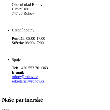
Obecní úřad Rohov
Hlavní 180
747 25 Rohov
Úřední hodiny
Pondělí
: 08:00-17:00
Středa
: 08:00-17:00
Spojení
Tel:
+420 553 761/363
E-mail:
rohov@rohov.cz
sekretariat@rohov.cz
Naše partnerské