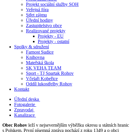
Projekt sociální služby SOH
Veřejná fóra
Střet zájmu
Úřední hodiny
Zastupitelstvo obce
Realizované projekty
Projekty - EU
Projekty - ostatní
Spolky & sdružení
Farnost Sudice
Knihovna
Mateřská škola
SK VEHA TEAM
Sport - TJ Spartak Rohov
Včelaři Kobeřice
Oddíl lukostřelby Rohov
Kontakt
Úřední deska
Fotogalerie
Zpravodaj
Kanalizace
Obec Rohov
leží v nejsevernějším výběžku okresu u státních hranic
s Polskem. První písemná zpráva pochází z roku 1349 a o obci