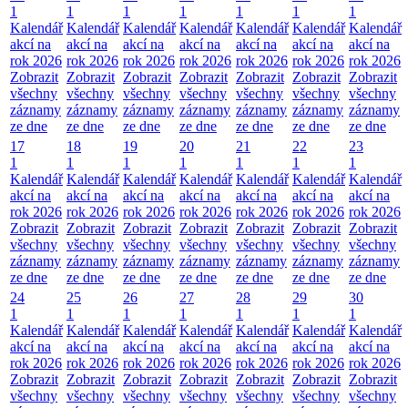
1
1
1
1
1
1
1
Kalendář
Kalendář
Kalendář
Kalendář
Kalendář
Kalendář
Kalendář
akcí na
akcí na
akcí na
akcí na
akcí na
akcí na
akcí na
rok 2026
rok 2026
rok 2026
rok 2026
rok 2026
rok 2026
rok 2026
Zobrazit
Zobrazit
Zobrazit
Zobrazit
Zobrazit
Zobrazit
Zobrazit
všechny
všechny
všechny
všechny
všechny
všechny
všechny
záznamy
záznamy
záznamy
záznamy
záznamy
záznamy
záznamy
ze dne
ze dne
ze dne
ze dne
ze dne
ze dne
ze dne
17
18
19
20
21
22
23
1
1
1
1
1
1
1
Kalendář
Kalendář
Kalendář
Kalendář
Kalendář
Kalendář
Kalendář
akcí na
akcí na
akcí na
akcí na
akcí na
akcí na
akcí na
rok 2026
rok 2026
rok 2026
rok 2026
rok 2026
rok 2026
rok 2026
Zobrazit
Zobrazit
Zobrazit
Zobrazit
Zobrazit
Zobrazit
Zobrazit
všechny
všechny
všechny
všechny
všechny
všechny
všechny
záznamy
záznamy
záznamy
záznamy
záznamy
záznamy
záznamy
ze dne
ze dne
ze dne
ze dne
ze dne
ze dne
ze dne
24
25
26
27
28
29
30
1
1
1
1
1
1
1
Kalendář
Kalendář
Kalendář
Kalendář
Kalendář
Kalendář
Kalendář
akcí na
akcí na
akcí na
akcí na
akcí na
akcí na
akcí na
rok 2026
rok 2026
rok 2026
rok 2026
rok 2026
rok 2026
rok 2026
Zobrazit
Zobrazit
Zobrazit
Zobrazit
Zobrazit
Zobrazit
Zobrazit
všechny
všechny
všechny
všechny
všechny
všechny
všechny