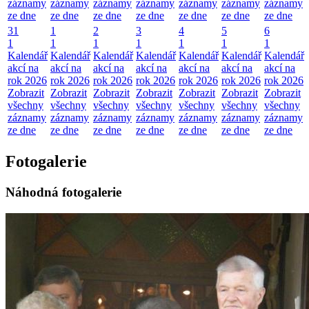
záznamy
záznamy
záznamy
záznamy
záznamy
záznamy
záznamy
ze dne
ze dne
ze dne
ze dne
ze dne
ze dne
ze dne
31
1
2
3
4
5
6
1
1
1
1
1
1
1
Kalendář
Kalendář
Kalendář
Kalendář
Kalendář
Kalendář
Kalendář
akcí na
akcí na
akcí na
akcí na
akcí na
akcí na
akcí na
rok 2026
rok 2026
rok 2026
rok 2026
rok 2026
rok 2026
rok 2026
Zobrazit
Zobrazit
Zobrazit
Zobrazit
Zobrazit
Zobrazit
Zobrazit
všechny
všechny
všechny
všechny
všechny
všechny
všechny
záznamy
záznamy
záznamy
záznamy
záznamy
záznamy
záznamy
ze dne
ze dne
ze dne
ze dne
ze dne
ze dne
ze dne
Fotogalerie
Náhodná fotogalerie