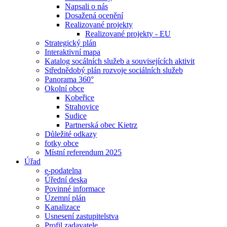
Napsali o nás
Dosažená ocenění
Realizované projekty
Realizované projekty - EU
Strategický plán
Interaktivní mapa
Katalog socálních služeb a souvisejících aktivit
Střednědobý plán rozvoje sociálních služeb
Panorama 360°
Okolní obce
Kobeřice
Strahovice
Sudice
Partnerská obec Kietrz
Důležité odkazy
fotky obce
Místní referendum 2025
Úřad
e-podatelna
Úřední deska
Povinné informace
Územní plán
Kanalizace
Usnesení zastupitelstva
Profil zadavatele