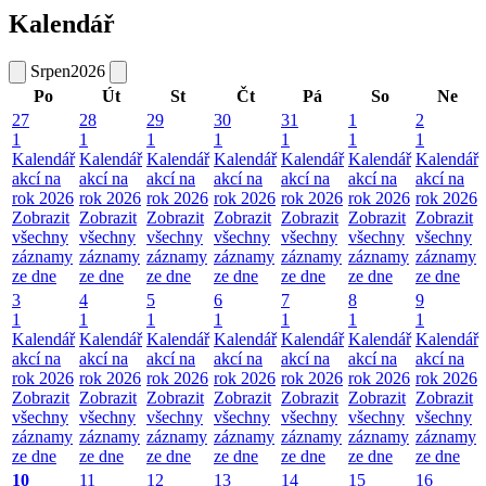
Kalendář
Srpen
2026
Po
Út
St
Čt
Pá
So
Ne
27
28
29
30
31
1
2
1
1
1
1
1
1
1
Kalendář
Kalendář
Kalendář
Kalendář
Kalendář
Kalendář
Kalendář
akcí na
akcí na
akcí na
akcí na
akcí na
akcí na
akcí na
rok 2026
rok 2026
rok 2026
rok 2026
rok 2026
rok 2026
rok 2026
Zobrazit
Zobrazit
Zobrazit
Zobrazit
Zobrazit
Zobrazit
Zobrazit
všechny
všechny
všechny
všechny
všechny
všechny
všechny
záznamy
záznamy
záznamy
záznamy
záznamy
záznamy
záznamy
ze dne
ze dne
ze dne
ze dne
ze dne
ze dne
ze dne
3
4
5
6
7
8
9
1
1
1
1
1
1
1
Kalendář
Kalendář
Kalendář
Kalendář
Kalendář
Kalendář
Kalendář
akcí na
akcí na
akcí na
akcí na
akcí na
akcí na
akcí na
rok 2026
rok 2026
rok 2026
rok 2026
rok 2026
rok 2026
rok 2026
Zobrazit
Zobrazit
Zobrazit
Zobrazit
Zobrazit
Zobrazit
Zobrazit
všechny
všechny
všechny
všechny
všechny
všechny
všechny
záznamy
záznamy
záznamy
záznamy
záznamy
záznamy
záznamy
ze dne
ze dne
ze dne
ze dne
ze dne
ze dne
ze dne
10
11
12
13
14
15
16